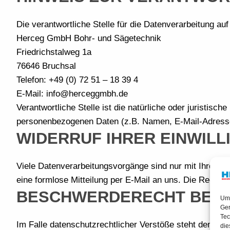
Die verantwortliche Stelle für die Datenverarbeitung auf
Herceg GmbH Bohr- und Sägetechnik
Friedrichstalweg 1a
76646 Bruchsal
Telefon: +49 (0) 72 51 – 18 39 4
E-Mail: info@herceggmbh.de
Verantwortliche Stelle ist die natürliche oder juristis
personenbezogenen Daten (z.B. Namen, E-Mail-Adressen
WIDERRUF IHRER EINWIL
Viele Datenverarbeitungsvorgänge sind nur mit Ihrer ausd
eine formlose Mitteilung per E-Mail an uns. Die Rechtm
BESCHWERDERECHT BEI 
Um 
Ger
Tec
Im Falle datenschutzrechtlicher Verstöße steht dem Be
die