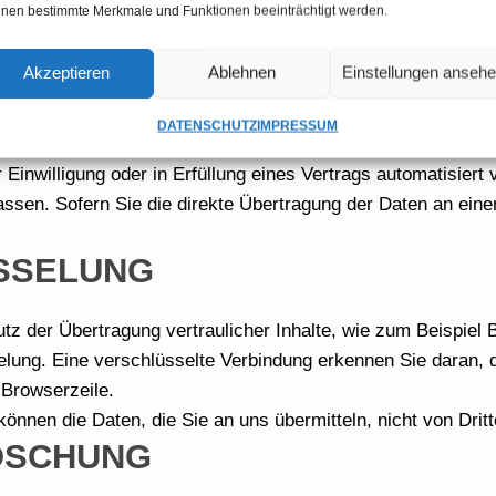
nen bestimmte Merkmale und Funktionen beeinträchtigt werden.
tzbeauftragte des Bundeslandes, in dem unser Unternehmen 
önnen folgendem Link entnommen
Akzeptieren
Ablehnen
Einstellungen anseh
EK/ANSCHRIFTEN_LINKS/ANSCHRIFTEN_LINKS-NODE.
RAGBARKEIT
DATENSCHUTZ
IMPRESSUM
Einwilligung oder in Erfüllung eines Vertrags automatisiert 
en. Sofern Sie die direkte Übertragung der Daten an einen 
ÜSSELUNG
z der Übertragung vertraulicher Inhalte, wie zum Beispiel B
lung. Eine verschlüsselte Verbindung erkennen Sie daran, da
 Browserzeile.
können die Daten, die Sie an uns übermitteln, nicht von Drit
ÖSCHUNG