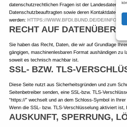
kön
datenschutzrechtlichen Fragen ist der Landesdatenschu
Datenschutzbeauftragten sowie deren Kontaktdaten k
werden:
HTTPS://WWW.BFDI.BUND.DE/DE/INFOTH
RECHT AUF DATENÜBERT
Sie haben das Recht, Daten, die wir auf Grundlage Ihrer 
gängigen, maschinenlesbaren Format aushändigen zu lass
soweit es technisch machbar ist.
SSL- BZW. TLS-VERSCHL
Diese Seite nutzt aus Sicherheitsgründen und zum Schut
Seitenbetreiber senden, eine SSL-bzw. TLS-Verschlüsse
“https://” wechselt und an dem Schloss-Symbol in Ihrer
Wenn die SSL- bzw. TLS-Verschlüsselung aktiviert ist, 
AUSKUNFT, SPERRUNG, L