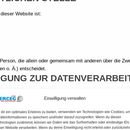
 dieser Website ist:
che Person, die allein oder gemeinsam mit anderen über die Zw
 o. Ä.) entscheidet.
LIGUNG ZUR DATENVERARBE
rücklichen Einwilligung möglich. Sie können eine bereits ert
Einwilligung verwalten
äßigkeit der bis zum Widerruf erfolgten Datenverarbeitung b
DER ZUSTÄNDIGEN AUFSICH
dir ein optimales Erlebnis zu bieten, verwenden wir Technologien wie Cookies, u
äteinformationen zu speichern und/oder darauf zuzugreifen. Wenn du diesen
hnologien zustimmst, können wir Daten wie das Surfverhalten oder eindeutige IDs
troffenen ein Beschwerderecht bei der zuständigen Aufsicht
ser Website verarbeiten. Wenn du deine Einwilligung nicht erteilst oder zurückziehs