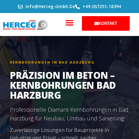
ZUM
Info@herceg-Gmbh.de
+49 (0)7251-18394
INHALT
SPRINGEN
KONTAKT
KERNBOHRUNGEN IN BAD HARZBURG
PRÄZISION IM BETON –
KERNBOHRUNGEN BAD
HARZBURG
Professionelle Diamant-Kernbohrungen in Bad
Harzburg für Neubau, Umbau und Sanierung.
Zuverlässige Lösungen für Bauprojekte in
Industrie und Privat – schnell, sauber,