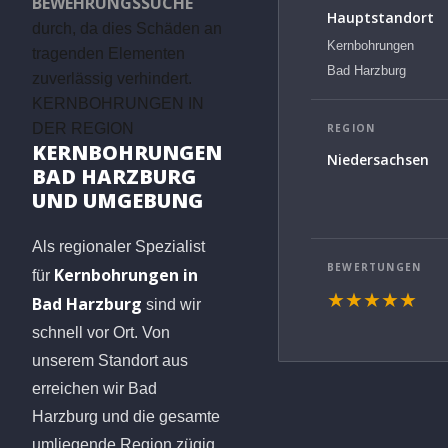
BEWEHRUNGSSUCHE
Hauptstandort
durch, da dies Schäden an
Kernbohrungen
tragenden Elementen
Bad Harzburg
zuverlässig verhindert.
KERNBOHRUNGEN IN
DER REGION
REGION
KERNBOHRUNGEN
Niedersachsen
BAD HARZBURG
UND UMGEBUNG
Als regionaler Spezialist
BEWERTUNGEN
Kernbohrungen in
für
★★★★★
Bad Harzburg
sind wir
schnell vor Ort. Von
unserem Standort aus
erreichen wir Bad
Harzburg und die gesamte
umliegende Region zügig