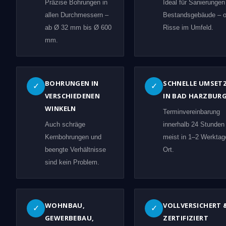
Präzise Bohrungen in
Ideal für Sanierungen
allen Durchmessern –
Bestandsgebäude – 
ab Ø 32 mm bis Ø 600
Risse im Umfeld.
mm.
BOHRUNGEN IN
SCHNELLE UMSET
✓
✓
VERSCHIEDENEN
IN BAD HARZBUR
WINKELN
Terminvereinbarung
Auch schräge
innerhalb 24 Stunden
Kernbohrungen und
meist in 1–2 Werktag
beengte Verhältnisse
Ort.
sind kein Problem.
WOHNBAU,
VOLLVERSICHERT 
✓
✓
GEWERBEBAU,
ZERTIFIZIERT