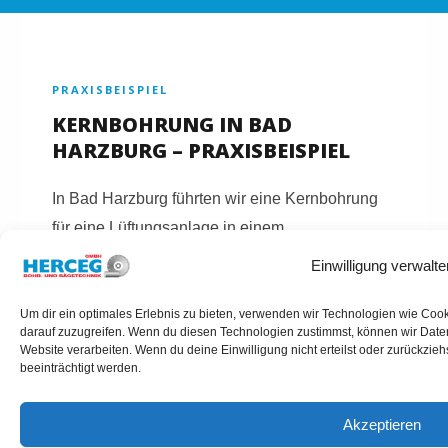
PRAXISBEISPIEL
KERNBOHRUNG IN BAD
HARZBURG – PRAXISBEISPIEL
In Bad Harzburg führten wir eine Kernbohrung
für eine Lüftungsanlage in einem
Mehrfamilienhaus durch. Trotz starker
Einwilligung verwalte
Bewehrung konnte die Bohrung präzise und
ohne Folgeschäden umgesetzt werden.
Um dir ein optimales Erlebnis zu bieten, verwenden wir Technologien wie Coo
darauf zuzugreifen. Wenn du diesen Technologien zustimmst, können wir Daten
Website verarbeiten. Wenn du deine Einwilligung nicht erteilst oder zurückzi
beeinträchtigt werden.
Akzeptieren