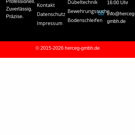
Professionell.
Dübeltechnik
16:00 Uhr
Kontakt
Zuverlässig.
Bewehrungssuche
Datenschutz
info@herceg
Präzise.
Bodenschleifen
gmbh.de
Impressum
© 2015-2026 herceg-gmbh.de