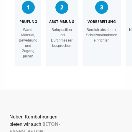
1
2
3
PRÜFUNG
ABSTIMMUNG
VORBEREITUNG
Wand,
Bohrposition
Bereich absichern,
N
Material,
und
Schutzmaßnahmen
Bewehrung
Durchmesser
einrichten
und
besprechen
Zugang
prüfen
Neben Kernbohrungen
BETON­
bieten wir auch
SÄGEN
BETON-
,