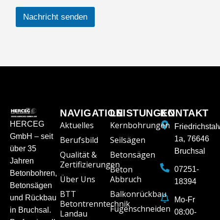
Nachricht senden
NAVIGATION
LEISTUNGEN
KONTAKT
HERCEG
Aktuelles
Kernbohrungen
Friedrichsta
GmbH – seit
Berufsbild
Seilsägen
1a, 76646
über 35
Bruchsal
Qualität &
Betonsägen
Jahren
Zertifizierungen
Beton
07251-
Betonbohren,
Über Uns
Abbruch
18394
Betonsägen
BTT
Balkonrückbau
und Rückbau
Mo-Fr
Betontrenntechnik
Fugenschneiden
in Bruchsal.
08:00-
Landau