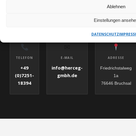
KERNBOHRUNGEN BAD HARZBURG ANFRAGEN
Ablehnen
HERCEG GMBH – IHR
ANSPRECHPARTNER
Einstellungen anseh
DATENSCHUTZ
IMPRESS
✉
E-MAIL
TELEFON
ADRESSE
info@herceg-
+49
Friedrichstalweg
gmbh.de
(0)7251-
1a
18394
76646 Bruchsal