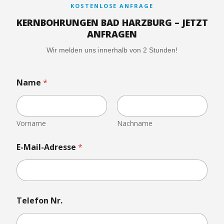
KOSTENLOSE ANFRAGE
KERNBOHRUNGEN BAD HARZBURG – JETZT
ANFRAGEN
Wir melden uns innerhalb von 2 Stunden!
D
Name
*
a
t
e
i
D
Vorname
Nachname
a
t
E-Mail-Adresse
*
e
i
T
e
l
e
Telefon Nr.
f
o