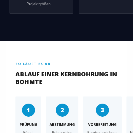
Projektgrößen.
SO LÄUFT ES AB
ABLAUF EINER KERNBOHRUNG IN
BOHMTE
1
2
3
PRÜFUNG
ABSTIMMUNG
VORBEREITUNG
Wand,
Bohrposition
Bereich absichern,
N