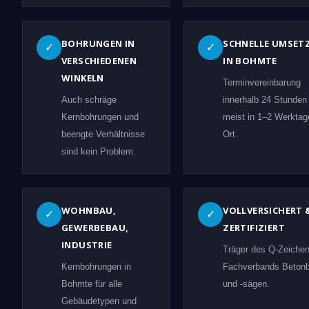
BOHRUNGEN IN
SCHNELLE UMSET
✓
✓
VERSCHIEDENEN
IN BOHMTE
WINKELN
Terminvereinbarung
Auch schräge
innerhalb 24 Stunden
Kernbohrungen und
meist in 1–2 Werktag
beengte Verhältnisse
Ort.
sind kein Problem.
WOHNBAU,
VOLLVERSICHERT 
✓
✓
GEWERBEBAU,
ZERTIFIZIERT
INDUSTRIE
Träger des Q-Zeiche
Kernbohrungen in
Fachverbands Beton
Bohmte für alle
und -sägen.
Gebäudetypen und