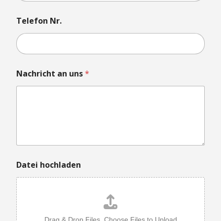
Telefon Nr.
Nachricht an uns
*
N
Datei hochladen
a
c
h
r
i
c
Drag & Drop Files,
Choose Files to Upload