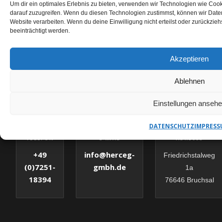
Um dir ein optimales Erlebnis zu bieten, verwenden wir Technologien wie Coo
darauf zuzugreifen. Wenn du diesen Technologien zustimmst, können wir Daten
Website verarbeiten. Wenn du deine Einwilligung nicht erteilst oder zurückzi
beeinträchtigt werden.
KERNBOHRUNGEN BOHMTE ANFRAGEN
Akzeptieren
HERCEG GMBH – IHR
ANSPRECHPARTNER
Ablehnen
Einstellungen anseh
✉
DATENSCHUTZ
IMPRESS
E-MAIL
TELEFON
ADRESSE
info@herceg-
+49
Friedrichstalweg
gmbh.de
(0)7251-
1a
18394
76646 Bruchsal