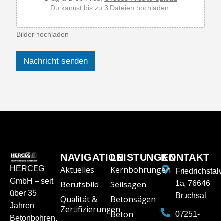
h
Du kannst bis zu 3 Dateien hochladen.
t
*
T
Bilder hochladen
e
l
e
Nachricht senden
f
o
n
NAVIGATION
LEISTUNGEN
KONTAKT
HERCEG
Aktuelles
Kernbohrungen
Friedrichsta
GmbH – seit
Berufsbild
Seilsägen
1a, 76646
über 35
Bruchsal
Qualität &
Betonsägen
Jahren
Zertifizierungen
Beton
07251-
Betonbohren,