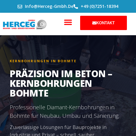
ZUM
Info@herceg-Gmbh.de
+49 (0)7251-18394
INHALT
SPRINGEN
KONTAKT
KERNBOHRUNGEN IN BOHMTE
PRÄZISION IM BETON –
KERNBOHRUNGEN
BOHMTE
Professionelle Diamant-Kernbohrungen in
Bohmte für Neubau, Umbau und Sanierung.
Zuverlässige Lösungen für Bauprojekte in
Industrie und Privat – schnell, sauber,