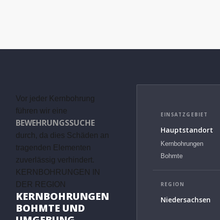
Vor jeder Kernbohrung
führen wir eine
EINSATZGEBIET
BEWEHRUNGSSUCHE
Hauptstandort
durch, da dies Schäden an
Kernbohrungen
tragenden Elementen
Bohmte
zuverlässig verhindert.
KERNBOHRUNGEN IN
DER REGION
REGION
KERNBOHRUNGEN
Niedersachsen
BOHMTE UND
UMGEBUNG