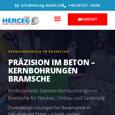
ZUM
Info@herceg-Gmbh.de
+49 (0)7251-18394
INHALT
SPRINGEN
KONTAKT
KERNBOHRUNGEN IN BRAMSCHE
PRÄZISION IM BETON –
KERNBOHRUNGEN
BRAMSCHE
Professionelle Diamant-Kernbohrungen in
Bramsche für Neubau, Umbau und Sanierung.
Zuverlässige Lösungen für Bauprojekte in
Industrie und Privat – schnell, sauber,