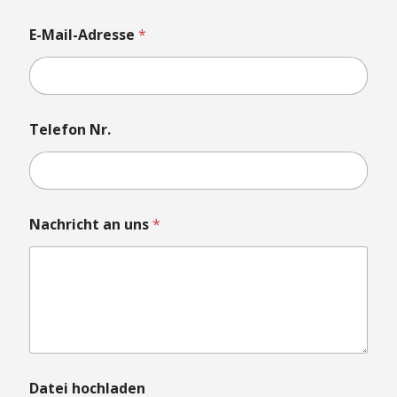
E-Mail-Adresse
*
*
Telefon Nr.
N
r
.
a
n
Nachricht an uns
*
Datei hochladen