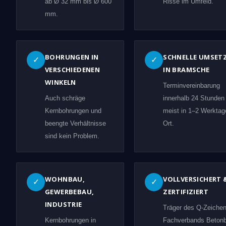
ab Ø 32 mm bis Ø 600
Risse im Umfeld.
mm.
BOHRUNGEN IN
SCHNELLE UMSET
✓
✓
VERSCHIEDENEN
IN BRAMSCHE
WINKELN
Terminvereinbarung
Auch schräge
innerhalb 24 Stunden
Kernbohrungen und
meist in 1–2 Werktag
beengte Verhältnisse
Ort.
sind kein Problem.
WOHNBAU,
VOLLVERSICHERT 
✓
✓
GEWERBEBAU,
ZERTIFIZIERT
INDUSTRIE
Träger des Q-Zeiche
Kernbohrungen in
Fachverbands Beton