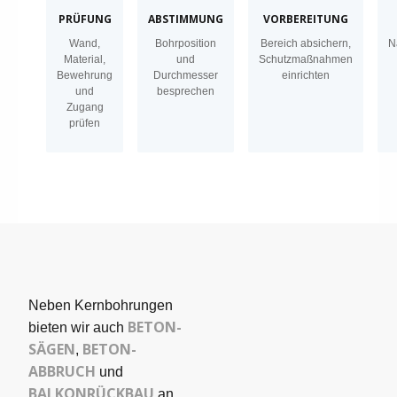
PRÜFUNG
ABSTIMMUNG
VORBEREITUNG
Wand,
Bohrposition
Bereich absichern,
N
Material,
und
Schutzmaßnahmen
Bewehrung
Durchmesser
einrichten
und
besprechen
Zugang
prüfen
Neben Kernbohrungen
BETON­
bieten wir auch
SÄGEN
BETON-
,
ABBRUCH
und
BALKONRÜCKBAU
an,