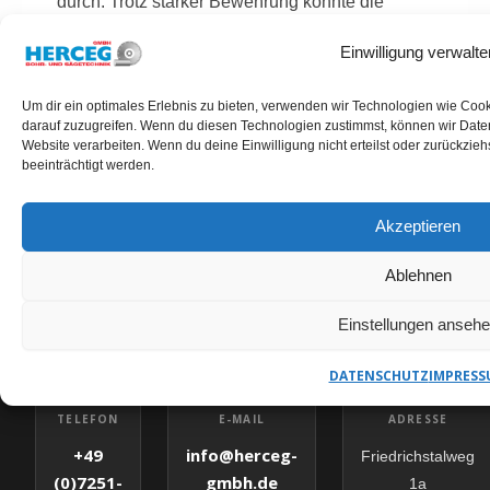
durch. Trotz starker Bewehrung konnte die
Bohrung präzise und ohne Folgeschäden
Einwilligung verwalte
umgesetzt werden.
Um dir ein optimales Erlebnis zu bieten, verwenden wir Technologien wie Coo
darauf zuzugreifen. Wenn du diesen Technologien zustimmst, können wir Daten
Website verarbeiten. Wenn du deine Einwilligung nicht erteilst oder zurückzi
beeinträchtigt werden.
Akzeptieren
KERNBOHRUNGEN BRAMSCHE ANFRAGEN
HERCEG GMBH – IHR
Ablehnen
ANSPRECHPARTNER
Einstellungen anseh
DATENSCHUTZ
IMPRESS
✉
E-MAIL
TELEFON
ADRESSE
info@herceg-
+49
Friedrichstalweg
gmbh.de
(0)7251-
1a