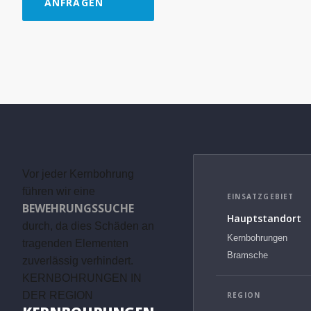
ANFRAGEN
Vor jeder Kernbohrung
führen wir eine
EINSATZGEBIET
BEWEHRUNGSSUCHE
Hauptstandort
durch, da dies Schäden an
Kernbohrungen
tragenden Elementen
Bramsche
zuverlässig verhindert.
KERNBOHRUNGEN IN
DER REGION
REGION