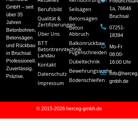
Aktuelles
Kernbohrungen
Friedrichsta
GmbH – seit
Berufsbild
Seilsägen
1a, 76646
über 35
Bruchsal
Qualität &
Betonsägen
Jahren
Zertifizierungen
Beton
07251-
Betonbohren,
Über Uns
Abbruch
18394
Betonsägen
BTT
Balkonrückbau
und Rückbau
Mo-Fr
Betontrenntechnik
Fugenschneiden
in Bruchsal.
08:00-
Landau
Professionell.
Dübeltechnik
16:00 Uhr
Kontakt
Zuverlässig.
Bewehrungssuche
Datenschutz
info@herceg
Präzise.
Bodenschleifen
gmbh.de
Impressum
© 2015-2026 herceg-gmbh.de