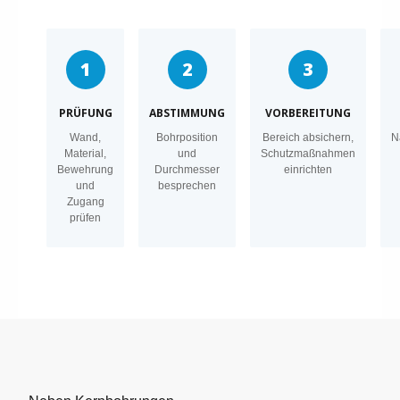
1
2
3
PRÜFUNG
ABSTIMMUNG
VORBEREITUNG
Wand,
Bohrposition
Bereich absichern,
N
Material,
und
Schutzmaßnahmen
Bewehrung
Durchmesser
einrichten
und
besprechen
Zugang
prüfen