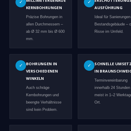
MILLIMETERGENAUE
ERSCHÜTTERUNG
✓
✓
KERNBOHRUNGEN
AUSFÜHRUNG
Präzise Bohrungen in
Ideal für Sanierungen
allen Durchmessern –
Bestandsgebäude – 
ab Ø 32 mm bis Ø 600
Risse im Umfeld.
mm.
BOHRUNGEN IN
SCHNELLE UMSET
✓
✓
VERSCHIEDENEN
IN BRAUNSCHWEI
WINKELN
Terminvereinbarung
Auch schräge
innerhalb 24 Stunden
Kernbohrungen und
meist in 1–2 Werktag
beengte Verhältnisse
Ort.
sind kein Problem.