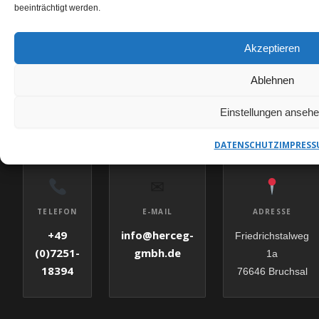
beeinträchtigt werden.
Akzeptieren
Ablehnen
KERNBOHRUNGEN BRAUNSCHWEIG ANFRAGEN
HERCEG GMBH – IHR
Einstellungen anseh
ANSPRECHPARTNER
DATENSCHUTZ
IMPRESS
✉
E-MAIL
TELEFON
ADRESSE
info@herceg-
+49
Friedrichstalweg
gmbh.de
(0)7251-
1a
18394
76646 Bruchsal