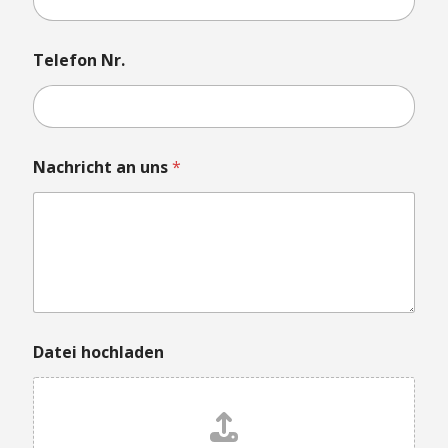
Telefon Nr.
u
Nachricht an uns
*
n
s
N
a
m
e
N
a
m
e
Datei hochladen