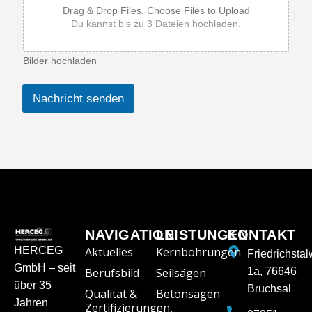
Drag & Drop Files,
Choose Files to Upload
Du kannst bis zu 3 Dateien hochladen.
Bilder hochladen
Nachricht senden
NAVIGATION
LEISTUNGEN
KONTAKT
HERCEG
Aktuelles
Kernbohrungen
Friedrichsta
GmbH – seit
Berufsbild
Seilsägen
1a, 76646
über 35
Bruchsal
Qualität &
Betonsägen
Jahren
Zertifizierungen