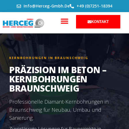
ZUM
Info@herceg-Gmbh.de
+49 (0)7251-18394
INHALT
SPRINGEN
KONTAKT
KERNBOHRUNGEN IN BRAUNSCHWEIG
PRÄZISION IM BETON –
KERNBOHRUNGEN
BRAUNSCHWEIG
Professionelle Diamant-Kernbohrungen in
Braunschweig für Neubau, Umbau und
Sanierung.
Zuverlässige Lösungen für Bauprojekte in