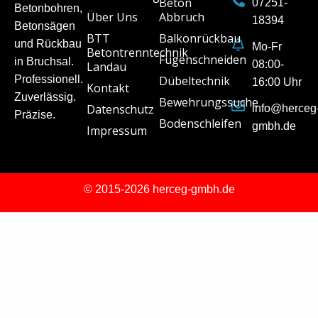
Beton
07251-
Betonbohren,
Über Uns
Abbruch
18394
Betonsägen
BTT
Balkonrückbau
und Rückbau
Mo-Fr
Betontrenntechnik
Fugenschneiden
in Bruchsal.
08:00-
Landau
Professionell.
Dübeltechnik
16:00 Uhr
Kontakt
Zuverlässig.
Bewehrungssuche
Datenschutz
info@herceg
Präzise.
Bodenschleifen
gmbh.de
Impressum
© 2015-2026 herceg-gmbh.de