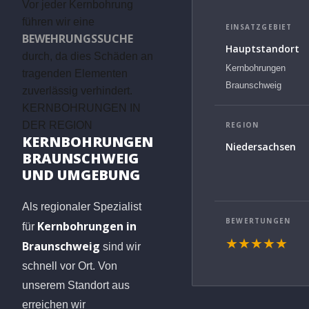
Vor jeder Kernbohrung
führen wir eine
EINSATZGEBIET
BEWEHRUNGSSUCHE
Hauptstandort
durch, da dies Schäden an
Kernbohrungen
tragenden Elementen
Braunschweig
zuverlässig verhindert.
KERNBOHRUNGEN IN
DER REGION
REGION
KERNBOHRUNGEN
Niedersachsen
BRAUNSCHWEIG
UND UMGEBUNG
Als regionaler Spezialist
BEWERTUNGEN
Kernbohrungen in
für
★★★★★
Braunschweig
sind wir
schnell vor Ort. Von
unserem Standort aus
erreichen wir