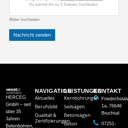
t
Du kannst bis zu 3 Dateien hochladen.
N
r
.
Bilder hochladen
Nachricht senden
NAVIGATION
LEISTUNGEN
KONTAKT
HERCEG
Aktuelles
Kernbohrungen
Friedrichsta
GmbH – seit
Berufsbild
Seilsägen
1a, 76646
über 35
Bruchsal
Qualität &
Betonsägen
Jahren
Zertifizierungen
Beton
07251-
Betonbohren,