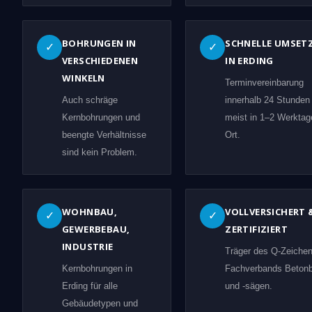
BOHRUNGEN IN
SCHNELLE UMSET
✓
✓
VERSCHIEDENEN
IN ERDING
WINKELN
Terminvereinbarung
Auch schräge
innerhalb 24 Stunden
Kernbohrungen und
meist in 1–2 Werktag
beengte Verhältnisse
Ort.
sind kein Problem.
WOHNBAU,
VOLLVERSICHERT 
✓
✓
GEWERBEBAU,
ZERTIFIZIERT
INDUSTRIE
Träger des Q-Zeiche
Kernbohrungen in
Fachverbands Beton
Erding für alle
und -sägen.
Gebäudetypen und