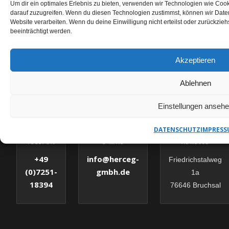
Um dir ein optimales Erlebnis zu bieten, verwenden wir Technologien wie Coo
darauf zuzugreifen. Wenn du diesen Technologien zustimmst, können wir Daten
Website verarbeiten. Wenn du deine Einwilligung nicht erteilst oder zurückzi
beeinträchtigt werden.
KERNBOHRUNGEN ERDING ANFRAGEN
Akzeptieren
HERCEG GMBH – IHR
ANSPRECHPARTNER
Ablehnen
Einstellungen anseh
✉
DATENSCHUTZ
IMPRESS
E-MAIL
TELEFON
ADRESSE
info@herceg-
+49
Friedrichstalweg
gmbh.de
(0)7251-
1a
18394
76646 Bruchsal