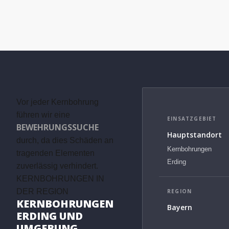
Vor jeder Kernbohrung
führen wir eine
EINSATZGEBIET
BEWEHRUNGSSUCHE
Hauptstandort
durch, da dies Schäden an
Kernbohrungen
tragenden Elementen
Erding
zuverlässig verhindert.
KERNBOHRUNGEN IN
DER REGION
REGION
KERNBOHRUNGEN
Bayern
ERDING UND
UMGEBUNG