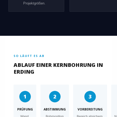
Projektgrößen.
SO LÄUFT ES AB
ABLAUF EINER KERNBOHRUNG IN
ERDING
1
2
3
PRÜFUNG
ABSTIMMUNG
VORBEREITUNG
Wand,
Bohrposition
Bereich absichern,
N