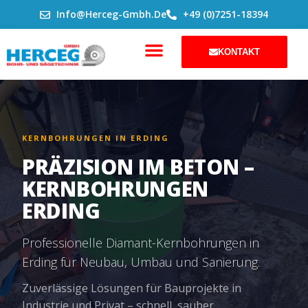
ZUM
Info@herceg-Gmbh.de
+49 (0)7251-18394
INHALT
SPRINGEN
KONTAKT
KERNBOHRUNGEN IN ERDING
PRÄZISION IM BETON –
KERNBOHRUNGEN
ERDING
Professionelle Diamant-Kernbohrungen in
Erding für Neubau, Umbau und Sanierung.
Zuverlässige Lösungen für Bauprojekte in
Industrie und Privat – schnell, sauber,