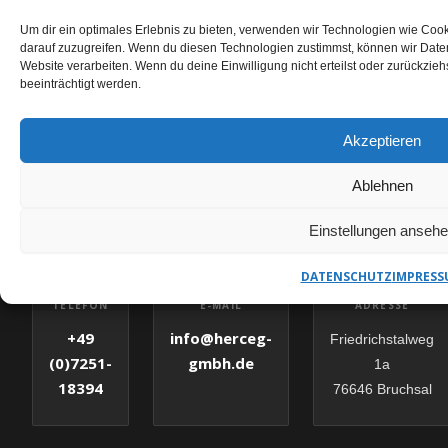
Um dir ein optimales Erlebnis zu bieten, verwenden wir Technologien wie Coo
darauf zuzugreifen. Wenn du diesen Technologien zustimmst, können wir Daten
Website verarbeiten. Wenn du deine Einwilligung nicht erteilst oder zurückzi
beeinträchtigt werden.
KERNBOHRUNGEN FELSBERG ANFRAGEN
Akzeptieren
HERCEG GMBH – IHR
ANSPRECHPARTNER
Ablehnen
Einstellungen anseh
✉
DATENSCHUTZ
IMPRESS
E-MAIL
TELEFON
ADRESSE
info@herceg-
+49
Friedrichstalweg
gmbh.de
(0)7251-
1a
18394
76646 Bruchsal