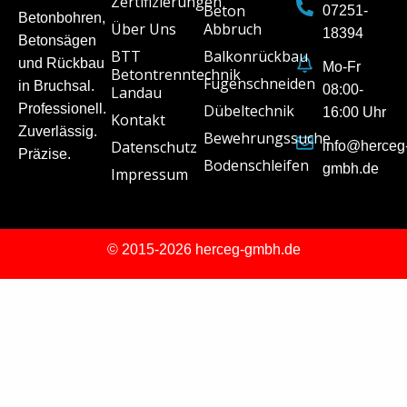
Zertifizierungen
Beton
07251-
Betonbohren,
Über Uns
Abbruch
18394
Betonsägen
BTT
Balkonrückbau
und Rückbau
Mo-Fr
Betontrenntechnik
Fugenschneiden
in Bruchsal.
08:00-
Landau
Professionell.
Dübeltechnik
16:00 Uhr
Kontakt
Zuverlässig.
Bewehrungssuche
Datenschutz
info@herceg
Präzise.
Bodenschleifen
gmbh.de
Impressum
© 2015-2026 herceg-gmbh.de