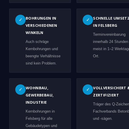
BOHRUNGEN IN
SCHNELLE UMSET
✓
✓
VERSCHIEDENEN
IN FELSBERG
WINKELN
Terminvereinbarung
Auch schräge
innerhalb 24 Stunden
Kernbohrungen und
meist in 1–2 Werktag
beengte Verhältnisse
Ort.
sind kein Problem.
WOHNBAU,
VOLLVERSICHERT 
✓
✓
GEWERBEBAU,
ZERTIFIZIERT
INDUSTRIE
Träger des Q-Zeiche
Kernbohrungen in
Fachverbands Beton
Felsberg für alle
und -sägen.
Gebäudetypen und