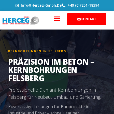
ZUM
Info@herceg-Gmbh.de
+49 (0)7251-18394
INHALT
SPRINGEN
KONTAKT
KERNBOHRUNGEN IN FELSBERG
PRÄZISION IM BETON –
KERNBOHRUNGEN
FELSBERG
Professionelle Diamant-Kernbohrungen in
Felsberg für Neubau, Umbau und Sanierung.
Zuverlässige Lösungen für Bauprojekte in
Industrie und Privat – schnell, sauber,