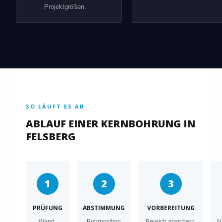
Projektgrößen.
SO LÄUFT ES AB
ABLAUF EINER KERNBOHRUNG IN
FELSBERG
1
2
3
PRÜFUNG
ABSTIMMUNG
VORBEREITUNG
Wand,
Bohrposition
Bereich absichern,
N