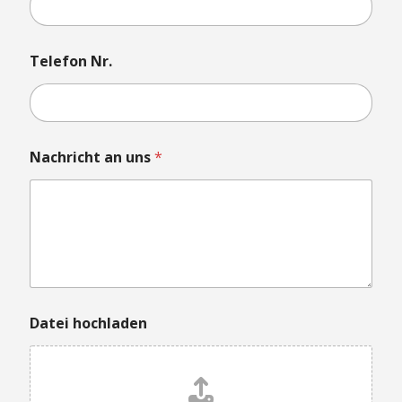
e
i
N
r
Telefon Nr.
.
D
a
t
e
i
Nachricht an uns
*
Datei hochladen