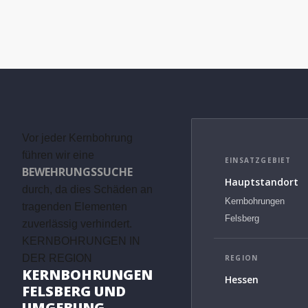
Vor jeder Kernbohrung
führen wir eine
EINSATZGEBIET
BEWEHRUNGSSUCHE
Hauptstandort
durch, da dies Schäden an
Kernbohrungen
tragenden Elementen
Felsberg
zuverlässig verhindert.
KERNBOHRUNGEN IN
DER REGION
REGION
KERNBOHRUNGEN
Hessen
FELSBERG UND
UMGEBUNG