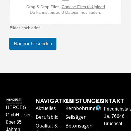
Drag & Drop Files,
Choose Files to Upload
Du kannst bis zu 3 Dateien hochladen.
Bilder hochladen
Nachricht senden
NAVIGATION
LEISTUNGEN
KONTAKT
HERCEG
Aktuelles
Kernbohrungen
Friedrichsta
GmbH – seit
Berufsbild
Seilsägen
1a, 76646
über 35
Bruchsal
Qualität &
Betonsägen
Jahren