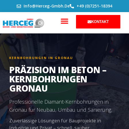
ZUM
Info@herceg-Gmbh.de
+49 (0)7251-18394
INHALT
SPRINGEN
KONTAKT
KERNBOHRUNGEN IN GRONAU
PRÄZISION IM BETON –
KERNBOHRUNGEN
GRONAU
Professionelle Diamant-Kernbohrungen in
Gronau für Neubau, Umbau und Sanierung.
Zuverlässige Lösungen für Bauprojekte in
Industrie und Privat – schnell, sauber,