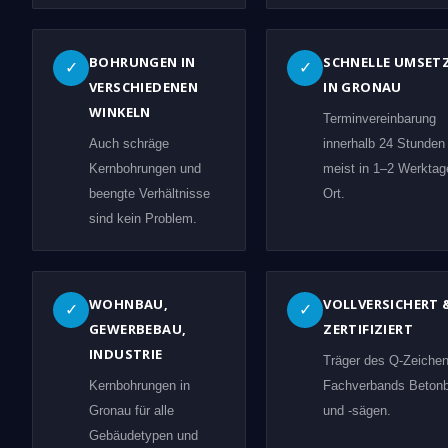
BOHRUNGEN IN
SCHNELLE UMSET
✓
✓
VERSCHIEDENEN
IN GRONAU
WINKELN
Terminvereinbarung
Auch schräge
innerhalb 24 Stunden
Kernbohrungen und
meist in 1–2 Werktag
beengte Verhältnisse
Ort.
sind kein Problem.
WOHNBAU,
VOLLVERSICHERT 
✓
✓
GEWERBEBAU,
ZERTIFIZIERT
INDUSTRIE
Träger des Q-Zeiche
Kernbohrungen in
Fachverbands Beton
Gronau für alle
und -sägen.
Gebäudetypen und