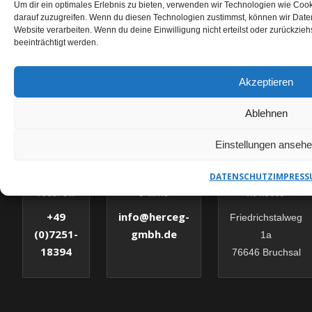
Um dir ein optimales Erlebnis zu bieten, verwenden wir Technologien wie Coo
darauf zuzugreifen. Wenn du diesen Technologien zustimmst, können wir Daten
Website verarbeiten. Wenn du deine Einwilligung nicht erteilst oder zurückzi
beeinträchtigt werden.
KERNBOHRUNGEN GRONAU ANFRAGEN
Akzeptieren
HERCEG GMBH – IHR
ANSPRECHPARTNER
Ablehnen
Einstellungen anseh
✉
DATENSCHUTZ
IMPRESS
E-MAIL
TELEFON
ADRESSE
info@herceg-
+49
Friedrichstalweg
gmbh.de
(0)7251-
1a
18394
76646 Bruchsal