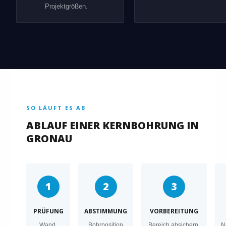
Projektgrößen.
SO LÄUFT ES AB
ABLAUF EINER KERNBOHRUNG IN
GRONAU
1
2
3
PRÜFUNG
ABSTIMMUNG
VORBEREITUNG
Wand,
Bohrposition
Bereich absichern,
N