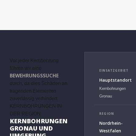
Vor jeder Kernbohrung
führen wir eine
EINSATZGEBIET
BEWEHRUNGSSUCHE
Hauptstandort
durch, da dies Schäden an
Kernbohrungen
tragenden Elementen
Gronau
zuverlässig verhindert.
KERNBOHRUNGEN IN
DER REGION
REGION
KERNBOHRUNGEN
Nordrhein-
GRONAU UND
Westfalen
UMGEBUNG