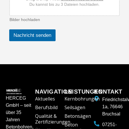
c
Du kannst bis zu 3 Dateien hochladen.
h
t
Bilder hochladen
Nachricht senden
NAVIGATION
LEISTUNGEN
KONTAKT
HERCEG
Aktuelles
Kernbohrungen
Friedrichsta
GmbH – seit
Berufsbild
Seilsägen
1a, 76646
über 35
Bruchsal
Qualität &
Betonsägen
Jahren
Zertifizierungen
Beton
07251-
Betonbohren,