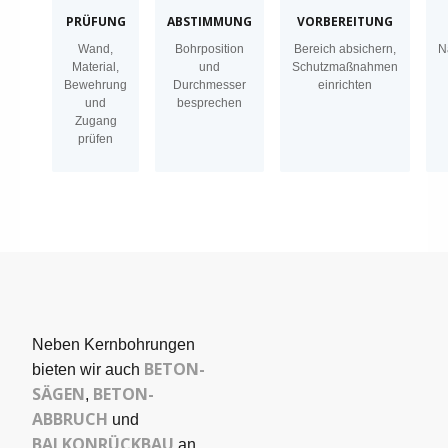
PRÜFUNG
ABSTIMMUNG
VORBEREITUNG
Wand,
Bohrposition
Bereich absichern,
N
Material,
und
Schutzmaßnahmen
Bewehrung
Durchmesser
einrichten
und
besprechen
Zugang
prüfen
Neben Kernbohrungen
BETON­
bieten wir auch
SÄGEN
BETON-
,
ABBRUCH
und
BALKONRÜCKBAU
an,