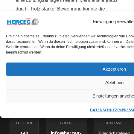
eine Lüftungsanlage in einem Mehrfamilienhaus
durch. Trotz starker Bewehrung konnte die
Bohrung präzise und ohne Folgeschäden
Einwilligung verwalte
umgesetzt werden.
Um dir ein optimales Erlebnis zu bieten, verwenden wir Technologien wie Coo
darauf zuzugreifen. Wenn du diesen Technologien zustimmst, können wir Daten
Website verarbeiten. Wenn du deine Einwilligung nicht erteilst oder zurückzi
beeinträchtigt werden.
Akzeptieren
KERNBOHRUNGEN HASBERGEN ANFRAGEN
HERCEG GMBH – IHR
Ablehnen
ANSPRECHPARTNER
Einstellungen anseh
DATENSCHUTZ
IMPRESS
✉
E-MAIL
TELEFON
ADRESSE
info@herceg-
+49
Friedrichstalweg