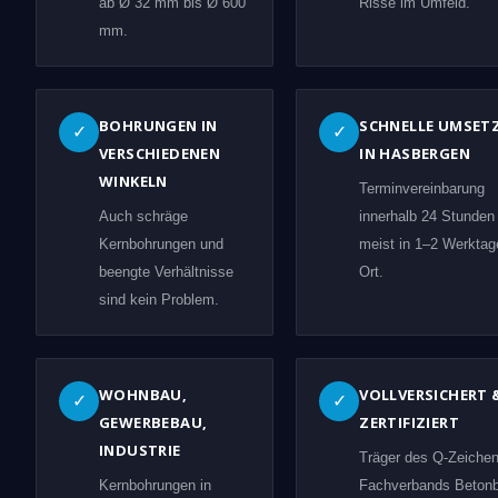
ab Ø 32 mm bis Ø 600
Risse im Umfeld.
mm.
BOHRUNGEN IN
SCHNELLE UMSET
✓
✓
VERSCHIEDENEN
IN HASBERGEN
WINKELN
Terminvereinbarung
Auch schräge
innerhalb 24 Stunden
Kernbohrungen und
meist in 1–2 Werktag
beengte Verhältnisse
Ort.
sind kein Problem.
WOHNBAU,
VOLLVERSICHERT 
✓
✓
GEWERBEBAU,
ZERTIFIZIERT
INDUSTRIE
Träger des Q-Zeiche
Kernbohrungen in
Fachverbands Beton