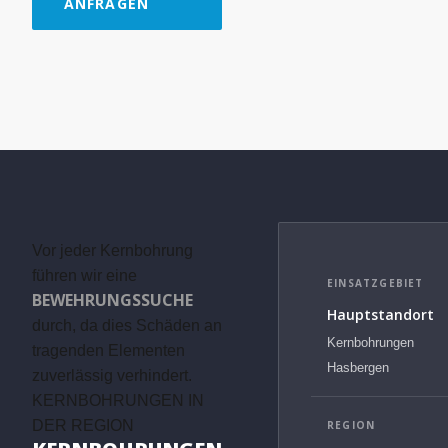
ANFRAGEN
Vor jeder Kernbohrung
führen wir eine
EINSATZGEBIET
BEWEHRUNGSSUCHE
Hauptstandort
durch, da dies Schäden an
Kernbohrungen
tragenden Elementen
Hasbergen
zuverlässig verhindert.
KERNBOHRUNGEN IN
DER REGION
REGION