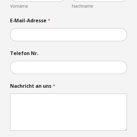
Vorname
Nachname
E-Mail-Adresse
*
Telefon Nr.
D
Nachricht an uns
*
a
t
e
i
N
a
c
h
r