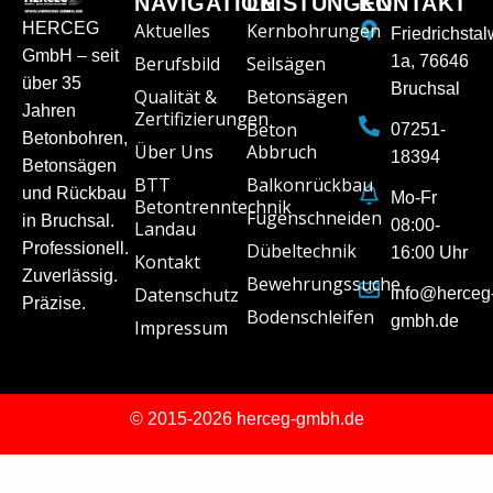
NAVIGATION
LEISTUNGEN
KONTAKT
HERCEG
Aktuelles
Kernbohrungen
Friedrichsta
GmbH – seit
Berufsbild
Seilsägen
1a, 76646
über 35
Bruchsal
Qualität &
Betonsägen
Jahren
Zertifizierungen
Beton
07251-
Betonbohren,
Über Uns
Abbruch
18394
Betonsägen
BTT
Balkonrückbau
und Rückbau
Mo-Fr
Betontrenntechnik
Fugenschneiden
in Bruchsal.
08:00-
Landau
Professionell.
Dübeltechnik
16:00 Uhr
Kontakt
Zuverlässig.
Bewehrungssuche
Datenschutz
info@herceg
Präzise.
Bodenschleifen
gmbh.de
Impressum
© 2015-2026 herceg-gmbh.de