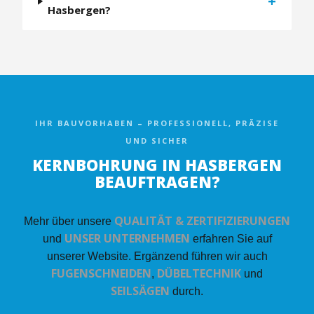
+
Hasbergen?
IHR BAUVORHABEN – PROFESSIONELL, PRÄZISE
UND SICHER
KERNBOHRUNG IN HASBERGEN
BEAUFTRAGEN?
QUALITÄT & ZERTIFIZIERUNGEN
Mehr über unsere
UNSER UNTERNEHMEN
und
erfahren Sie auf
unserer Website. Ergänzend führen wir auch
FUGENSCHNEIDEN
DÜBELTECHNIK
,
und
SEILSÄGEN
durch.