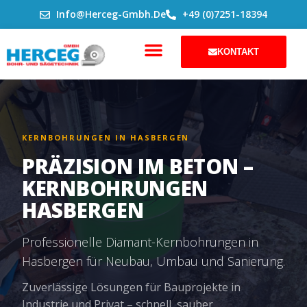
ZUM
Info@herceg-Gmbh.de
+49 (0)7251-18394
INHALT
SPRINGEN
KONTAKT
KERNBOHRUNGEN IN HASBERGEN
PRÄZISION IM BETON –
KERNBOHRUNGEN
HASBERGEN
Professionelle Diamant-Kernbohrungen in
Hasbergen für Neubau, Umbau und Sanierung.
Zuverlässige Lösungen für Bauprojekte in
Industrie und Privat – schnell, sauber,