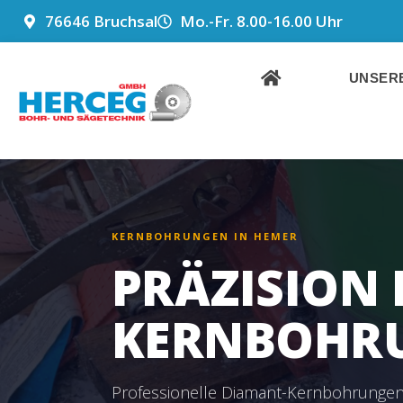
ZUM
76646 Bruchsal
Mo.-Fr. 8.00-16.00 Uhr
INHALT
SPRINGEN
UNSERE
KERNBOHRUNGEN IN HEMER
PRÄZISION 
KERNBOHR
Professionelle Diamant-Kernbohrunge