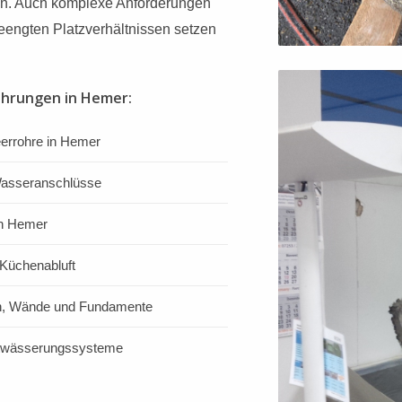
pen. Auch komplexe Anforderungen
eengten Platzverhältnissen setzen
ohrungen in Hemer:
eerrohre in Hemer
 Wasseranschlüsse
in Hemer
Küchenabluft
en, Wände und Fundamente
ntwässerungssysteme