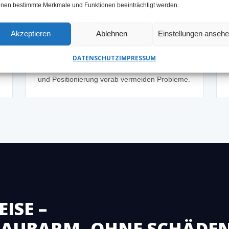
nen bestimmte Merkmale und Funktionen beeinträchtigt werden.
Wenig Platz im Technik- oder
Kellerraum
Akzeptieren
Ablehnen
Einstellungen anseh
✓ LÖSUNG
Kompakte Geräte ermöglichen Bohrungen
DATENSCHUTZ
IMPRESSUM
auch bei begrenztem Arbeitsraum – Planung
und Positionierung vorab vermeiden Probleme.
ISE –
STAUBARM, OHNE SCHÄDE