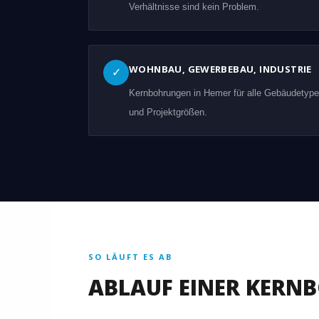
Verhältnisse sind kein Problem.
WOHNBAU, GEWERBEBAU, INDUSTRIE
✓
Kernbohrungen in Hemer für alle Gebäudetyp
und Projektgrößen.
SO LÄUFT ES AB
ABLAUF EINER KERN