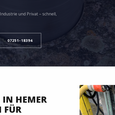
ndustrie und Privat – schnell,
07251-18394
IN HEMER
N FÜR