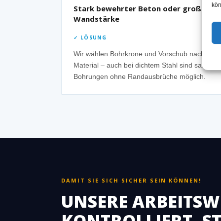
kön
Stark bewehrter Beton oder große
Wandstärke
✓ LÖSUNG
Wir wählen Bohrkrone und Vorschub nach
Material – auch bei dichtem Stahl sind saubere
Bohrungen ohne Randausbrüche möglich.
DAMIT SIE SICH SICHER SEIN KÖNNEN!
UNSERE ARBEITSWE
KONTROLLIERT, 