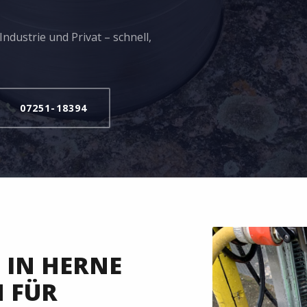
ndustrie und Privat – schnell,
07251-18394
IN HERNE
N FÜR