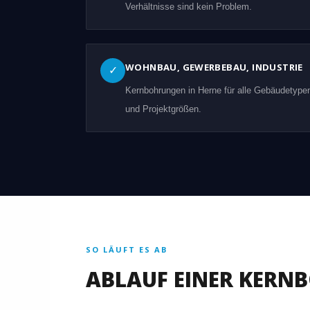
Verhältnisse sind kein Problem.
WOHNBAU, GEWERBEBAU, INDUSTRIE
✓
Kernbohrungen in Herne für alle Gebäudetype
und Projektgrößen.
SO LÄUFT ES AB
ABLAUF EINER KERN