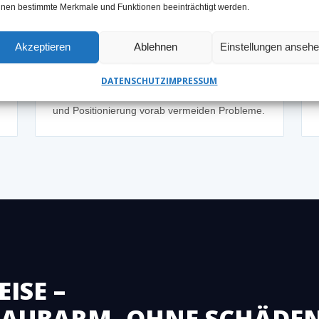
nen bestimmte Merkmale und Funktionen beeinträchtigt werden.
Wenig Platz im Technik- oder
Kellerraum
Akzeptieren
Ablehnen
Einstellungen anseh
✓ LÖSUNG
Kompakte Geräte ermöglichen Bohrungen
DATENSCHUTZ
IMPRESSUM
auch bei begrenztem Arbeitsraum – Planung
und Positionierung vorab vermeiden Probleme.
ISE –
STAUBARM, OHNE SCHÄDE