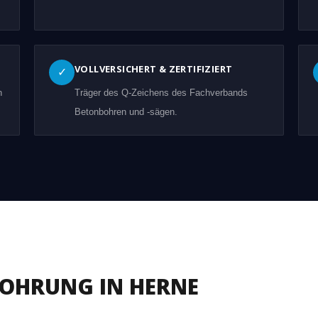
VOLLVERSICHERT & ZERTIFIZIERT
✓
n
Träger des Q-Zeichens des Fachverbands
Betonbohren und -sägen.
BOHRUNG IN HERNE