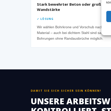
kön
Stark bewehrter Beton oder große
Wandstärke
✓ LÖSUNG
Wir wählen Bohrkrone und Vorschub nach
Material – auch bei dichtem Stahl sind saubere
Bohrungen ohne Randausbrüche möglich.
DAMIT SIE SICH SICHER SEIN KÖNNEN!
UNSERE ARBEITSWE
KONTROLLIERT, 