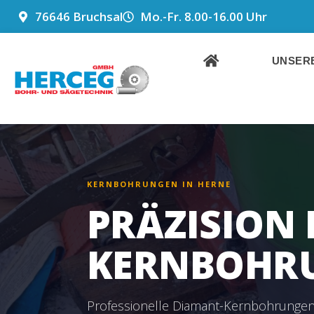
ZUM
76646 Bruchsal
Mo.-Fr. 8.00-16.00 Uhr
INHALT
SPRINGEN
UNSERE
KERNBOHRUNGEN IN HERNE
PRÄZISION 
KERNBOHR
Professionelle Diamant-Kernbohrunge