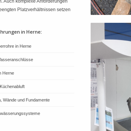
en. Auch komplexe Anforderungen
eengten Platzverhältnissen setzen
ohrungen in Herne:
eerrohre in Herne
 Wasseranschlüsse
n Herne
Küchenabluft
en, Wände und Fundamente
ntwässerungssysteme