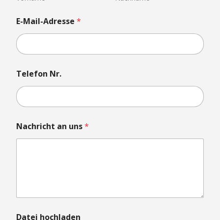
E-Mail-Adresse
*
Telefon Nr.
E
Nachricht an uns
*
-
M
a
i
l
-
A
d
r
e
Datei hochladen