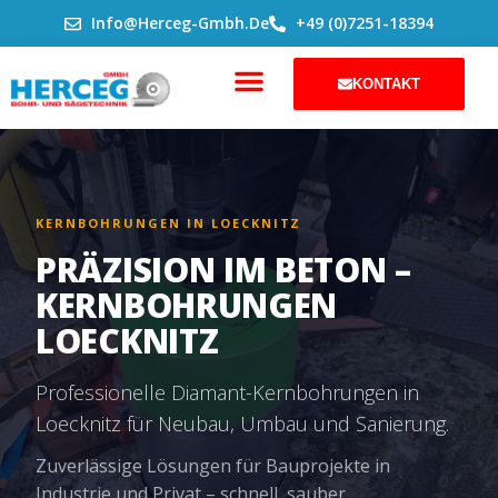
ZUM
Info@herceg-Gmbh.de
+49 (0)7251-18394
INHALT
SPRINGEN
KONTAKT
KERNBOHRUNGEN IN LOECKNITZ
PRÄZISION IM BETON –
KERNBOHRUNGEN
LOECKNITZ
Professionelle Diamant-Kernbohrungen in
Loecknitz für Neubau, Umbau und Sanierung.
Zuverlässige Lösungen für Bauprojekte in
Industrie und Privat – schnell, sauber,