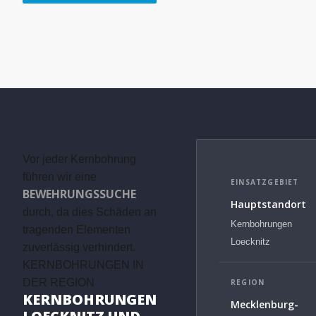
Vor jeder Kernbohrung
führen wir eine
EINSATZGEBIET
BEWEHRUNGSSUCHE
Hauptstandort
durch, da dies Schäden an
Kernbohrungen
tragenden Elementen
Loecknitz
zuverlässig verhindert.
KERNBOHRUNGEN IN
DER REGION
REGION
KERNBOHRUNGEN
Mecklenburg-