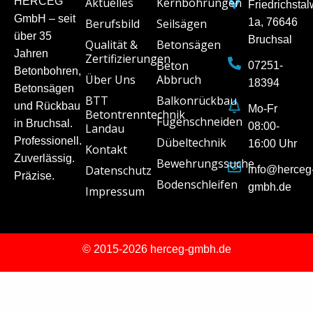
HERCEG
Aktuelles
Kernbohrungen
Friedrichsta
GmbH – seit
Berufsbild
Seilsägen
1a, 76646
über 35
Bruchsal
Qualität &
Betonsägen
Jahren
Zertifizierungen
Beton
07251-
Betonbohren,
Über Uns
Abbruch
18394
Betonsägen
BTT
Balkonrückbau
und Rückbau
Mo-Fr
Betontrenntechnik
Fugenschneiden
in Bruchsal.
08:00-
Landau
Professionell.
Dübeltechnik
16:00 Uhr
Kontakt
Zuverlässig.
Bewehrungssuche
Datenschutz
info@herceg
Präzise.
Bodenschleifen
gmbh.de
Impressum
© 2015-2026 herceg-gmbh.de