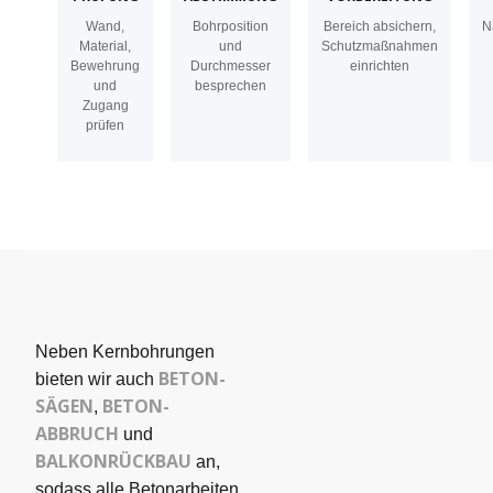
Wand,
Bohrposition
Bereich absichern,
N
Material,
und
Schutzmaßnahmen
Bewehrung
Durchmesser
einrichten
und
besprechen
Zugang
prüfen
Neben Kernbohrungen
BETON­
bieten wir auch
SÄGEN
BETON-
,
ABBRUCH
und
BALKONRÜCKBAU
an,
sodass alle Betonarbeiten