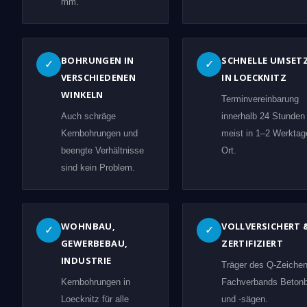
mm.
BOHRUNGEN IN
SCHNELLE UMSET
✓
✓
VERSCHIEDENEN
IN LOECKNITZ
WINKELN
Terminvereinbarung
Auch schräge
innerhalb 24 Stunden
Kernbohrungen und
meist in 1–2 Werktag
beengte Verhältnisse
Ort.
sind kein Problem.
WOHNBAU,
VOLLVERSICHERT 
✓
✓
GEWERBEBAU,
ZERTIFIZIERT
INDUSTRIE
Träger des Q-Zeiche
Kernbohrungen in
Fachverbands Beton
Loecknitz für alle
und -sägen.