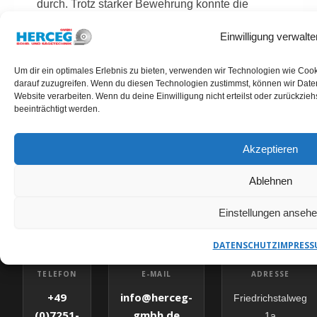
durch. Trotz starker Bewehrung konnte die
Bohrung präzise und ohne Folgeschäden
Einwilligung verwalte
umgesetzt werden.
Um dir ein optimales Erlebnis zu bieten, verwenden wir Technologien wie Coo
darauf zuzugreifen. Wenn du diesen Technologien zustimmst, können wir Daten
Website verarbeiten. Wenn du deine Einwilligung nicht erteilst oder zurückzi
beeinträchtigt werden.
Akzeptieren
KERNBOHRUNGEN LOECKNITZ ANFRAGEN
HERCEG GMBH – IHR
Ablehnen
ANSPRECHPARTNER
Einstellungen anseh
DATENSCHUTZ
IMPRESS
✉
E-MAIL
TELEFON
ADRESSE
info@herceg-
+49
Friedrichstalweg
gmbh.de
(0)7251-
1a