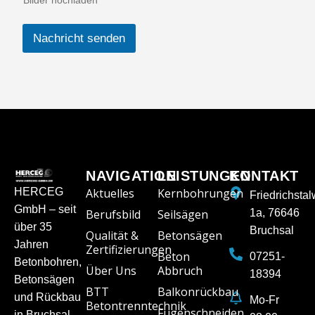
Nachricht senden
NAVIGATION
LEISTUNGEN
KONTAKT
HERCEG
Aktuelles
Kernbohrungen
Friedrichsta
GmbH – seit
Berufsbild
Seilsägen
1a, 76646
über 35
Bruchsal
Qualität &
Betonsägen
Jahren
Zertifizierungen
Beton
07251-
Betonbohren,
Über Uns
Abbruch
18394
Betonsägen
BTT
Balkonrückbau
und Rückbau
Mo-Fr
Betontrenntechnik
Fugenschneiden
in Bruchsal.