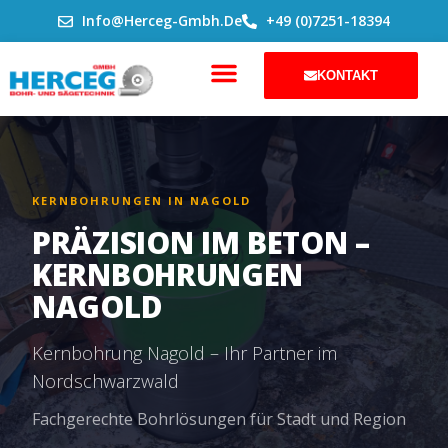
ZUM
Info@herceg-Gmbh.de
+49 (0)7251-18394
INHALT
SPRINGEN
KONTAKT
KERNBOHRUNGEN IN NAGOLD
PRÄZISION IM BETON –
KERNBOHRUNGEN
NAGOLD
Kernbohrung Nagold – Ihr Partner im
Nordschwarzwald
Fachgerechte Bohrlösungen für Stadt und Region