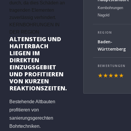
durch, da dies Schäden an
Kernbohrungen
tragenden Elementen
Nagold
zuverlässig verhindert.
KERNBOHRUNGEN IN
DER REGION
REGION
ALTENSTEIG UND
Baden-
HAITERBACH
Württemberg
LIEGEN IM
DIREKTEN
EINZUGSGEBIET
BEWERTUNGEN
UND PROFITIEREN
★★★★★
VON KURZEN
REAKTIONSZEITEN.
Bestehende Altbauten
profitieren von
sanierungsgerechten
Bohrtechniken.