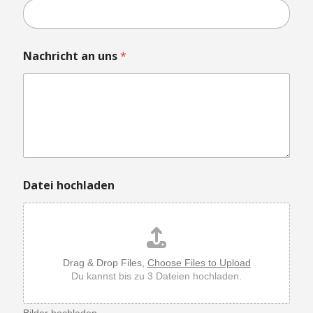
-
M
a
i
l
Nachricht an uns
*
-
A
d
r
e
s
s
e
Datei hochladen
Drag & Drop Files,
Choose Files to Upload
Du kannst bis zu 3 Dateien hochladen.
Bilder hochladen