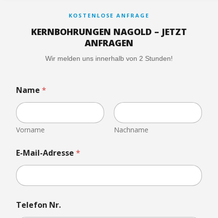
KOSTENLOSE ANFRAGE
KERNBOHRUNGEN NAGOLD – JETZT
ANFRAGEN
Wir melden uns innerhalb von 2 Stunden!
Name
*
Vorname
Nachname
N
E-Mail-Adresse
*
a
m
e
N
r
.
Telefon Nr.
E