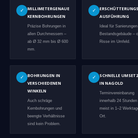
MILLIMETERGENAUE
ERSCHÜTTERUNG
✓
✓
KERNBOHRUNGEN
AUSFÜHRUNG
Präzise Bohrungen in
Ideal für Sanierungen
allen Durchmessern –
Bestandsgebäude – 
ab Ø 32 mm bis Ø 600
Risse im Umfeld.
mm.
BOHRUNGEN IN
SCHNELLE UMSET
✓
✓
VERSCHIEDENEN
IN NAGOLD
WINKELN
Terminvereinbarung
Auch schräge
innerhalb 24 Stunden
Kernbohrungen und
meist in 1–2 Werktag
beengte Verhältnisse
Ort.
sind kein Problem.