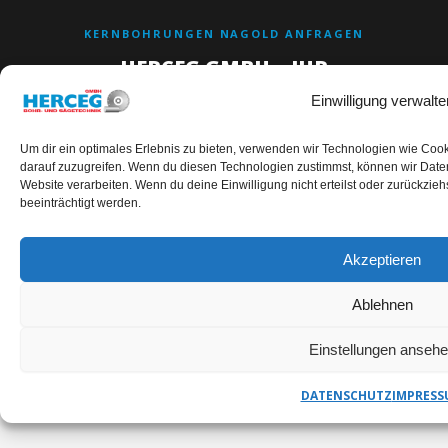
KERNBOHRUNGEN NAGOLD ANFRAGEN
HERCEG GMBH – IHR
ANSPRECHPARTNER
Einwilligung verwalte
Um dir ein optimales Erlebnis zu bieten, verwenden wir Technologien wie Coo
darauf zuzugreifen. Wenn du diesen Technologien zustimmst, können wir Daten
✉
Website verarbeiten. Wenn du deine Einwilligung nicht erteilst oder zurückzi
beeinträchtigt werden.
E-MAIL
TELEFON
ADRESSE
info@herceg-
+49
Friedrichstalweg
Akzeptieren
gmbh.de
(0)7251-
1a
18394
76646 Bruchsal
Ablehnen
Einstellungen anseh
DATENSCHUTZ
IMPRESS