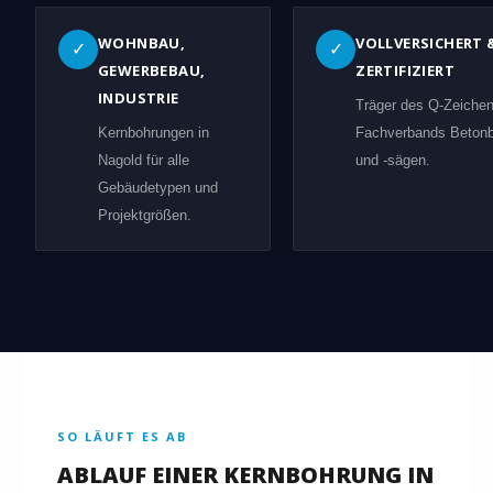
WOHNBAU,
VOLLVERSICHERT 
✓
✓
GEWERBEBAU,
ZERTIFIZIERT
INDUSTRIE
Träger des Q-Zeiche
Kernbohrungen in
Fachverbands Beton
Nagold für alle
und -sägen.
Gebäudetypen und
Projektgrößen.
SO LÄUFT ES AB
ABLAUF EINER KERNBOHRUNG IN