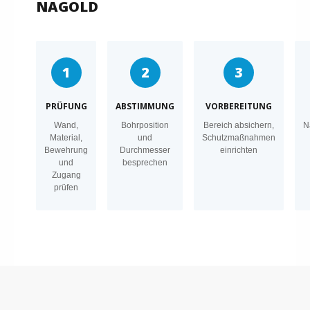
NAGOLD
1
2
3
PRÜFUNG
ABSTIMMUNG
VORBEREITUNG
Wand,
Bohrposition
Bereich absichern,
N
Material,
und
Schutzmaßnahmen
Bewehrung
Durchmesser
einrichten
und
besprechen
Zugang
prüfen