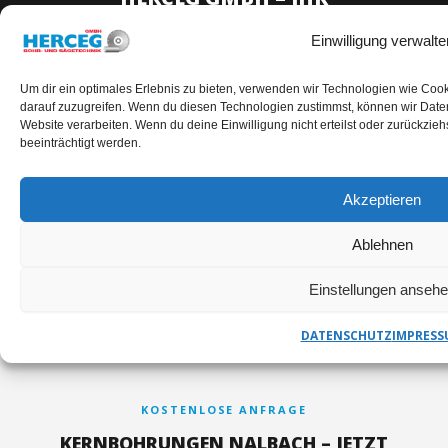
ANSPRECHPARTNER
Einwilligung verwalte
Um dir ein optimales Erlebnis zu bieten, verwenden wir Technologien wie Coo
✉
darauf zuzugreifen. Wenn du diesen Technologien zustimmst, können wir Daten
Website verarbeiten. Wenn du deine Einwilligung nicht erteilst oder zurückzi
E-MAIL
TELEFON
ADRESSE
beeinträchtigt werden.
info@herceg-
+49
Friedrichstalweg
gmbh.de
(0)7251-
Akzeptieren
1a
18394
76646 Bruchsal
Ablehnen
Einstellungen anseh
DATENSCHUTZ
IMPRESS
KOSTENLOSE ANFRAGE
KERNBOHRUNGEN NALBACH – JETZT