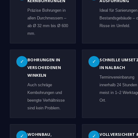
KERNBOHRUNGEN
AUSFÜHRUNG
Präzise Bohrungen in
Ideal für Sanierungen
allen Durchmessern –
Bestandsgebäude – 
ab Ø 32 mm bis Ø 600
Risse im Umfeld.
mm.
BOHRUNGEN IN
SCHNELLE UMSET
✓
✓
VERSCHIEDENEN
IN NALBACH
WINKELN
Terminvereinbarung
Auch schräge
innerhalb 24 Stunden
Kernbohrungen und
meist in 1–2 Werktag
beengte Verhältnisse
Ort.
sind kein Problem.
WOHNBAU,
VOLLVERSICHERT 
✓
✓