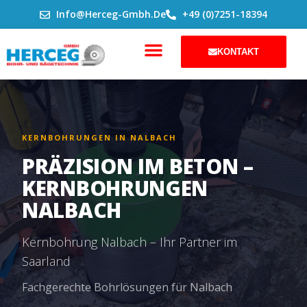
ZUM
Info@herceg-Gmbh.de
+49 (0)7251-18394
INHALT
SPRINGEN
KONTAKT
KERNBOHRUNGEN IN NALBACH
PRÄZISION IM BETON –
KERNBOHRUNGEN
NALBACH
Kernbohrung Nalbach – Ihr Partner im
Saarland
Fachgerechte Bohrlösungen für Nalbach