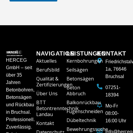
NAVIGATION
LEISTUNGEN
KONTAKT
HERCEG
Aktuelles
Kernbohrungen
Friedrichsta
GmbH – seit
Berufsbild
Seilsägen
1a, 76646
über 35
Bruchsal
Qualität &
Betonsägen
Jahren
Zertifizierungen
Beton
07251-
Betonbohren,
Über Uns
Abbruch
18394
Betonsägen
BTT
Balkonrückbau
und Rückbau
Mo-Fr
Betontrenntechnik
Fugenschneiden
in Bruchsal.
08:00-
Landau
Professionell.
Dübeltechnik
16:00 Uhr
Kontakt
Zuverlässig.
Bewehrungssuche
Datenschutz
info@herceg