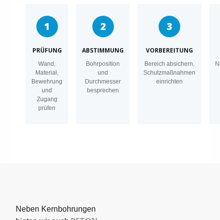
1
2
3
PRÜFUNG
ABSTIMMUNG
VORBEREITUNG
Wand,
Bohrposition
Bereich absichern,
N
Material,
und
Schutzmaßnahmen
Bewehrung
Durchmesser
einrichten
und
besprechen
Zugang
prüfen
Neben Kernbohrungen