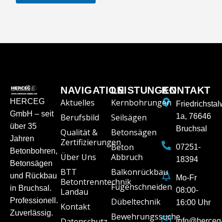
NAVIGATION
LEISTUNGEN
KONTAKT
HERCEG
Aktuelles
Kernbohrungen
Friedrichsta
GmbH – seit
Berufsbild
Seilsägen
1a, 76646
über 35
Bruchsal
Qualität &
Betonsägen
Jahren
Zertifizierungen
Beton
07251-
Betonbohren,
Über Uns
Abbruch
18394
Betonsägen
BTT
Balkonrückbau
und Rückbau
Mo-Fr
Betontrenntechnik
Fugenschneiden
in Bruchsal.
08:00-
Landau
Professionell.
Dübeltechnik
16:00 Uhr
Kontakt
Zuverlässig.
Bewehrungssuche
Datenschutz
info@herceg