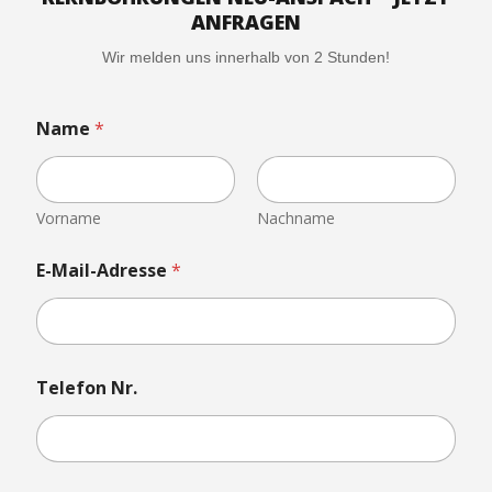
ANFRAGEN
Wir melden uns innerhalb von 2 Stunden!
T
Name
*
e
l
e
f
o
Vorname
Nachname
n
E
E-Mail-Adresse
*
-
M
a
i
l
-
Telefon Nr.
A
d
r
e
s