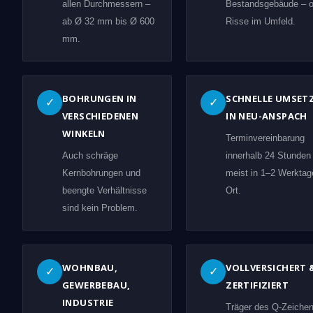
allen Durchmessern –
Bestandsgebäude – 
ab Ø 32 mm bis Ø 600
Risse im Umfeld.
mm.
BOHRUNGEN IN
SCHNELLE UMSET
✓
✓
VERSCHIEDENEN
IN NEU-ANSPACH
WINKELN
Terminvereinbarung
Auch schräge
innerhalb 24 Stunden
Kernbohrungen und
meist in 1–2 Werktag
beengte Verhältnisse
Ort.
sind kein Problem.
WOHNBAU,
VOLLVERSICHERT 
✓
✓
GEWERBEBAU,
ZERTIFIZIERT
INDUSTRIE
Träger des Q-Zeiche