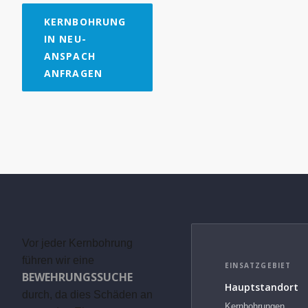
KERNBOHRUNG
IN NEU-
ANSPACH
ANFRAGEN
Vor jeder Kernbohrung
führen wir eine
EINSATZGEBIET
BEWEHRUNGSSUCHE
Hauptstandort
durch, da dies Schäden an
Kernbohrungen