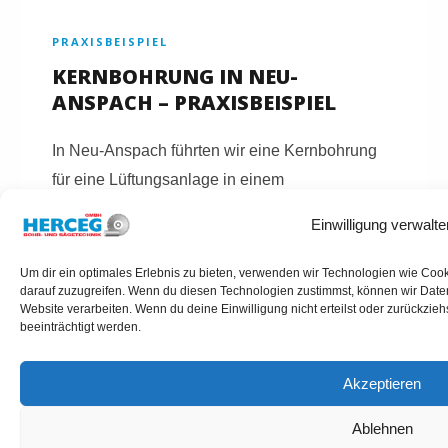
PRAXISBEISPIEL
KERNBOHRUNG IN NEU-
ANSPACH – PRAXISBEISPIEL
In Neu-Anspach führten wir eine Kernbohrung
für eine Lüftungsanlage in einem
Mehrfamilienhaus durch. Trotz starker
Einwilligung verwalte
Bewehrung konnte die Bohrung präzise und
ohne Folgeschäden umgesetzt werden.
Um dir ein optimales Erlebnis zu bieten, verwenden wir Technologien wie Coo
darauf zuzugreifen. Wenn du diesen Technologien zustimmst, können wir Daten
Website verarbeiten. Wenn du deine Einwilligung nicht erteilst oder zurückzi
beeinträchtigt werden.
Akzeptieren
KERNBOHRUNGEN NEU-ANSPACH ANFRAGEN
Ablehnen
HERCEG GMBH – IHR