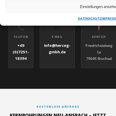
ANSPRECHPARTNER
Einstellungen anseh
DATENSCHUTZ
IMPRESS
✉
E-MAIL
TELEFON
ADRESSE
info@herceg-
+49
Friedrichstalweg
gmbh.de
(0)7251-
1a
18394
76646 Bruchsal
KOSTENLOSE ANFRAGE
KERNBOHRUNGEN NEU-ANSPACH – JETZT