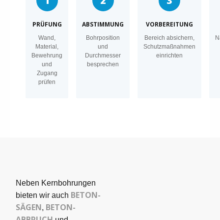
1
2
3
PRÜFUNG
ABSTIMMUNG
VORBEREITUNG
Wand,
Bohrposition
Bereich absichern,
N
Material,
und
Schutzmaßnahmen
Bewehrung
Durchmesser
einrichten
und
besprechen
Zugang
prüfen
Neben Kernbohrungen
BETON­
bieten wir auch
SÄGEN
BETON-
,
ABBRUCH
und