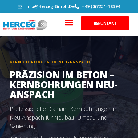
ZUM
Info@herceg-Gmbh.de
+49 (0)7251-18394
INHALT
SPRINGEN
KONTAKT
KERNBOHRUNGEN IN NEU-ANSPACH
PRÄZISION IM BETON –
KERNBOHRUNGEN NEU-
ANSPACH
Professionelle Diamant-Kernbohrungen in
Neu-Anspach für Neubau, Umbau und
Sanierung.
Zuverlässige Lösungen für Bauprojekte in