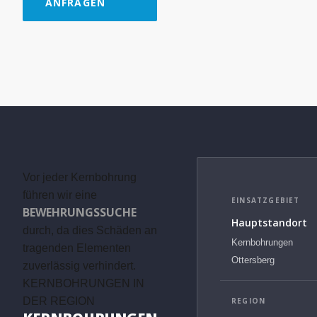
ANFRAGEN
Vor jeder Kernbohrung
führen wir eine
EINSATZGEBIET
BEWEHRUNGSSUCHE
Hauptstandort
durch, da dies Schäden an
Kernbohrungen
tragenden Elementen
Ottersberg
zuverlässig verhindert.
KERNBOHRUNGEN IN
DER REGION
REGION