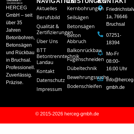
NAVIGATION
LEISTUNGEN
KONTAKT
HERCEG
Aktuelles
Kernbohrungen
Friedrichsta
GmbH – seit
Berufsbild
Seilsägen
1a, 76646
über 35
Bruchsal
Qualität &
Betonsägen
Jahren
Zertifizierungen
Beton
07251-
Betonbohren,
Über Uns
Abbruch
18394
Betonsägen
BTT
Balkonrückbau
und Rückbau
Mo-Fr
Betontrenntechnik
Fugenschneiden
in Bruchsal.
08:00-
Landau
Professionell.
Dübeltechnik
16:00 Uhr
Kontakt
Zuverlässig.
Bewehrungssuche
Datenschutz
info@herceg
Präzise.
Bodenschleifen
gmbh.de
Impressum
© 2015-2026 herceg-gmbh.de