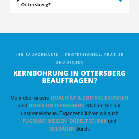
+
Ottersberg?
IHR BAUVORHABEN – PROFESSIONELL, PRÄZISE
UND SICHER
KERNBOHRUNG IN OTTERSBERG
BEAUFTRAGEN?
QUALITÄT & ZERTIFIZIERUNGEN
Mehr über unsere
UNSER UNTERNEHMEN
und
erfahren Sie auf
unserer Website. Ergänzend führen wir auch
FUGENSCHNEIDEN
DÜBELTECHNIK
,
und
SEILSÄGEN
durch.