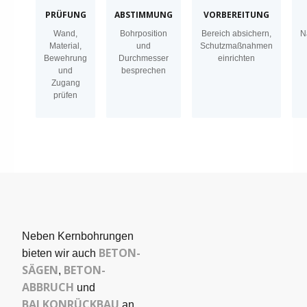
PRÜFUNG
ABSTIMMUNG
VORBEREITUNG
Wand,
Bohrposition
Bereich absichern,
N
Material,
und
Schutzmaßnahmen
Bewehrung
Durchmesser
einrichten
und
besprechen
Zugang
prüfen
Neben Kernbohrungen
BETON­
bieten wir auch
SÄGEN
BETON-
,
ABBRUCH
und
BALKONRÜCKBAU
an,