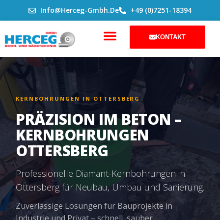
ZUM
Info@herceg-Gmbh.de
+49 (0)7251-18394
INHALT
SPRINGEN
KONTAKT
KERNBOHRUNGEN IN OTTERSBERG
PRÄZISION IM BETON –
KERNBOHRUNGEN
OTTERSBERG
Professionelle Diamant-Kernbohrungen in
Ottersberg für Neubau, Umbau und Sanierung.
Zuverlässige Lösungen für Bauprojekte in
Industrie und Privat – schnell, sauber,