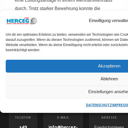
eine Lüftungsanlage in einem Mehrfamilienhaus
durch. Trotz starker Bewehrung konnte die
Bohrung präzise und ohne Folgeschäden
Einwilligung verwalte
umgesetzt werden.
Um dir ein optimales Erlebnis zu bieten, verwenden wir Technologien wie Coo
darauf zuzugreifen. Wenn du diesen Technologien zustimmst, können wir Daten
Website verarbeiten. Wenn du deine Einwilligung nicht erteilst oder zurückzi
beeinträchtigt werden.
Akzeptieren
KERNBOHRUNGEN OTTERSBERG ANFRAGEN
HERCEG GMBH – IHR
Ablehnen
ANSPRECHPARTNER
Einstellungen anseh
DATENSCHUTZ
IMPRESS
✉
E-MAIL
TELEFON
ADRESSE
info@herceg-
+49
Friedrichstalweg