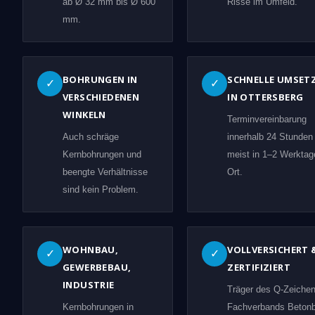
ab Ø 32 mm bis Ø 600
Risse im Umfeld.
mm.
BOHRUNGEN IN
SCHNELLE UMSET
✓
✓
VERSCHIEDENEN
IN OTTERSBERG
WINKELN
Terminvereinbarung
Auch schräge
innerhalb 24 Stunden
Kernbohrungen und
meist in 1–2 Werktag
beengte Verhältnisse
Ort.
sind kein Problem.
WOHNBAU,
VOLLVERSICHERT 
✓
✓
GEWERBEBAU,
ZERTIFIZIERT
INDUSTRIE
Träger des Q-Zeiche
Kernbohrungen in
Fachverbands Beton