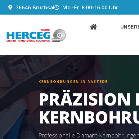
ZUM
76646 Bruchsal
Mo.-Fr. 8.00-16.00 Uhr
INHALT
SPRINGEN
UNSERE
KERNBOHRUNGEN IN RASTEDE
PRÄZISION 
KERNBOHRU
Professionelle Diamant-Kernbohrungen