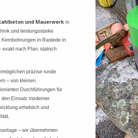
Stahlbeton und Mauerwerk
in
hnik und leistungsstarke
 Kernbohrungen in Rastede in
 exakt nach Plan, statisch
rmöglichen präzise runde
rn – von kleinen
ionierten Durchführungen für
h den Einsatz moderner
wicklung erheblich und
ität.
eanlage – wir übernehmen