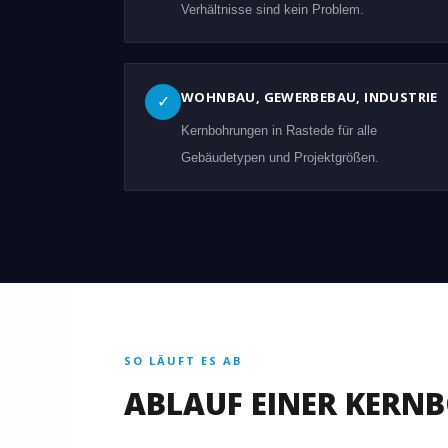
Verhältnisse sind kein Problem.
WOHNBAU, GEWERBEBAU, INDUSTRIE
✓
Kernbohrungen in Rastede für alle
Gebäudetypen und Projektgrößen.
SO LÄUFT ES AB
ABLAUF EINER KERN