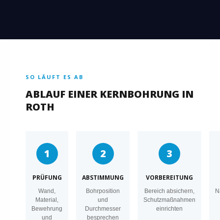
SO LÄUFT ES AB
ABLAUF EINER KERNBOHRUNG IN
ROTH
1
2
3
PRÜFUNG
ABSTIMMUNG
VORBEREITUNG
Wand,
Bohrposition
Bereich absichern,
N
Material,
und
Schutzmaßnahmen
Bewehrung
Durchmesser
einrichten
und
besprechen