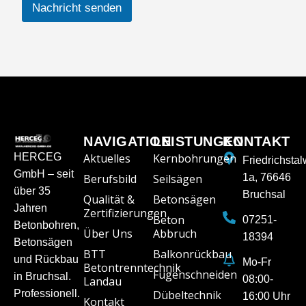
Nachricht senden
NAVIGATION
LEISTUNGEN
KONTAKT
HERCEG
Aktuelles
Kernbohrungen
Friedrichsta
GmbH – seit
Berufsbild
Seilsägen
1a, 76646
über 35
Bruchsal
Qualität &
Betonsägen
Jahren
Zertifizierungen
Beton
07251-
Betonbohren,
Über Uns
Abbruch
18394
Betonsägen
BTT
Balkonrückbau
und Rückbau
Mo-Fr
Betontrenntechnik
Fugenschneiden
in Bruchsal.
08:00-
Landau
Professionell.
Dübeltechnik
16:00 Uhr
Kontakt