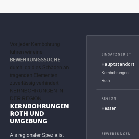
Vor jeder Kernbohrung
führen wir eine
EINSATZGEBIET
BEWEHRUNGSSUCHE
Hauptstandort
durch, da dies Schäden an
Kernbohrungen
tragenden Elementen
Roth
zuverlässig verhindert.
KERNBOHRUNGEN IN
DER REGION
REGION
KERNBOHRUNGEN
Hessen
ROTH UND
UMGEBUNG
BEWERTUNGEN
Als regionaler Spezialist