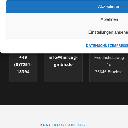
HERCEG GMBH – IHR
Akzeptieren
ANSPRECHPARTNER
Ablehnen
Einstellungen anseh
✉
DATENSCHUTZ
IMPRESS
E-MAIL
TELEFON
ADRESSE
info@herceg-
+49
Friedrichstalweg
gmbh.de
(0)7251-
1a
18394
76646 Bruchsal
KOSTENLOSE ANFRAGE