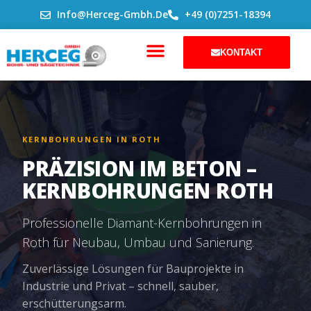
ZUM
Info@herceg-Gmbh.de
+49 (0)7251-18394
INHALT
SPRINGEN
KONTAKT
KERNBOHRUNGEN IN ROTH
PRÄZISION IM BETON –
KERNBOHRUNGEN ROTH
Professionelle Diamant-Kernbohrungen in
Roth für Neubau, Umbau und Sanierung.
Zuverlässige Lösungen für Bauprojekte in
Industrie und Privat – schnell, sauber,
erschütterungsarm.