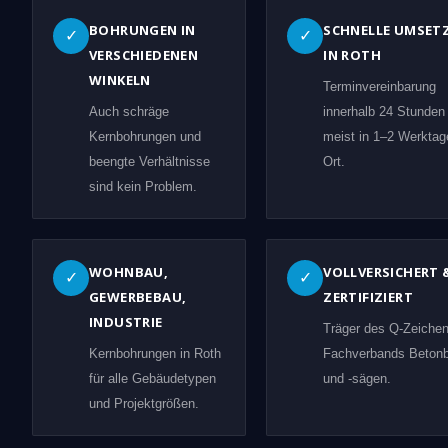
BOHRUNGEN IN
SCHNELLE UMSET
✓
✓
VERSCHIEDENEN
IN ROTH
WINKELN
Terminvereinbarung
Auch schräge
innerhalb 24 Stunden
Kernbohrungen und
meist in 1–2 Werktag
beengte Verhältnisse
Ort.
sind kein Problem.
WOHNBAU,
VOLLVERSICHERT 
✓
✓
GEWERBEBAU,
ZERTIFIZIERT
INDUSTRIE
Träger des Q-Zeiche
Kernbohrungen in Roth
Fachverbands Beton
für alle Gebäudetypen
und -sägen.
und Projektgrößen.