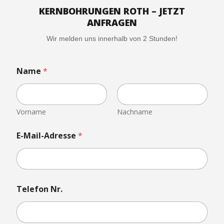
KERNBOHRUNGEN ROTH – JETZT
ANFRAGEN
Wir melden uns innerhalb von 2 Stunden!
Name
*
Vorname
Nachname
N
E-Mail-Adresse
*
a
m
e
N
a
c
Telefon Nr.
h
r
i
c