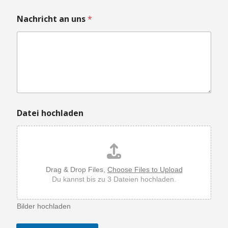
h
t
Nachricht an uns
*
D
a
t
e
i
Datei hochladen
Drag & Drop Files,
Choose Files to Upload
Du kannst bis zu 3 Dateien hochladen.
Bilder hochladen