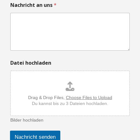
h
Nachricht an uns
*
l
a
d
e
n
D
a
t
e
Datei hochladen
i
Drag & Drop Files,
Choose Files to Upload
Du kannst bis zu 3 Dateien hochladen.
Bilder hochladen
Nachricht senden