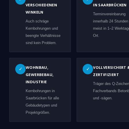
VERSCHIEDENEN
IN SAARBRÜCKEN
WINKELN
Terminvereinbarung
Auch schräge
innerhalb 24 Stunden
Kernbohrungen und
meist in 1–2 Werktag
beengte Verhältnisse
Ort.
sind kein Problem.
WOHNBAU,
VOLLVERSICHERT 
✓
✓
GEWERBEBAU,
ZERTIFIZIERT
INDUSTRIE
Träger des Q-Zeiche
Kernbohrungen in
Fachverbands Beton
Saarbrücken für alle
und -sägen.
Gebäudetypen und
Projektgrößen.