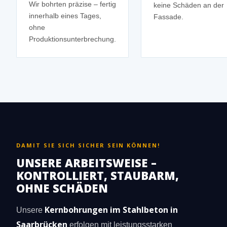
Wir bohrten präzise – fertig
keine Schäden an der
innerhalb eines Tages,
Fassade.
ohne
Produktionsunterbrechung.
DAMIT SIE SICH SICHER SEIN KÖNNEN!
UNSERE ARBEITSWEISE –
KONTROLLIERT, STAUBARM,
OHNE SCHÄDEN
Kernbohrungen im Stahlbeton in
Unsere
Saarbrücken
erfolgen mit leistungsstarken