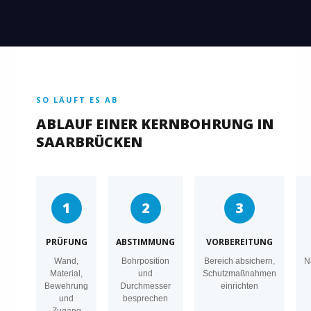
SO LÄUFT ES AB
ABLAUF EINER KERNBOHRUNG IN
SAARBRÜCKEN
1
2
3
PRÜFUNG
ABSTIMMUNG
VORBEREITUNG
Wand,
Bohrposition
Bereich absichern,
N
Material,
und
Schutzmaßnahmen
Bewehrung
Durchmesser
einrichten
und
besprechen
Zugang