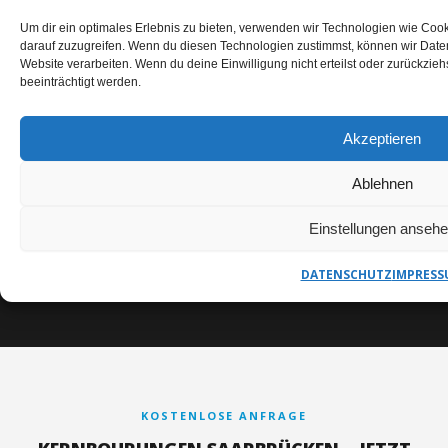
HERCEG GMBH – IHR
ANSPRECHPARTNER
Um dir ein optimales Erlebnis zu bieten, verwenden wir Technologien wie Coo
darauf zuzugreifen. Wenn du diesen Technologien zustimmst, können wir Daten
Website verarbeiten. Wenn du deine Einwilligung nicht erteilst oder zurückzi
beeinträchtigt werden.
✉
Akzeptieren
E-MAIL
TELEFON
ADRESSE
info@herceg-
+49
Friedrichstalweg
Ablehnen
gmbh.de
(0)7251-
1a
18394
Einstellungen anseh
76646 Bruchsal
DATENSCHUTZ
IMPRESS
KOSTENLOSE ANFRAGE