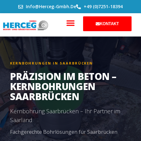
ZUM
Info@herceg-Gmbh.de
+49 (0)7251-18394
INHALT
SPRINGEN
KONTAKT
KERNBOHRUNGEN IN SAARBRÜCKEN
PRÄZISION IM BETON –
KERNBOHRUNGEN
SAARBRÜCKEN
Kernbohrung Saarbrücken – Ihr Partner im
Saarland
Fachgerechte Bohrlösungen für Saarbrücken