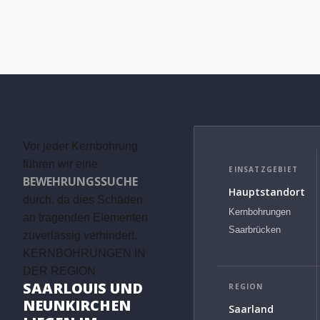
Vor jeder Kernbohrung
führen wir eine
EINSATZGEBIET
BEWEHRUNGSSUCHE
Hauptstandort
durch, da dies Schäden
Kernbohrungen
an tragenden Elementen
Saarbrücken
zuverlässig verhindert.
KERNBOHRUNGEN IN
DER REGION
SAARLOUIS UND
REGION
NEUNKIRCHEN
Saarland