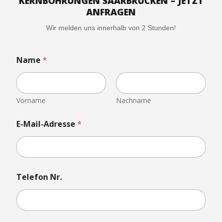
KERNBOHRUNGEN SAARBRÜCKEN – JETZT
ANFRAGEN
Wir melden uns innerhalb von 2 Stunden!
Name
*
Vorname
Nachname
N
E-Mail-Adresse
*
a
c
h
r
i
c
Telefon Nr.
h
t
h
o
c