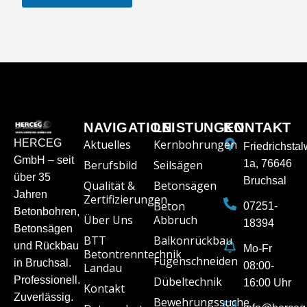
NAVIGATION
LEISTUNGEN
KONTAKT
HERCEG
Aktuelles
Kernbohrungen
Friedrichsta
GmbH – seit
Berufsbild
Seilsägen
1a, 76646
über 35
Bruchsal
Qualität &
Betonsägen
Jahren
Zertifizierungen
Beton
07251-
Betonbohren,
Über Uns
Abbruch
18394
Betonsägen
BTT
Balkonrückbau
und Rückbau
Mo-Fr
Betontrenntechnik
Fugenschneiden
in Bruchsal.
08:00-
Landau
Professionell.
Dübeltechnik
16:00 Uhr
Kontakt
Zuverlässig.
Bewehrungssuche