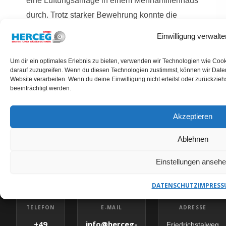
eine Lüftungsanlage in einem Mehrfamilienhaus
durch. Trotz starker Bewehrung konnte die
Bohrung präzise und ohne Folgeschäden
Einwilligung verwalte
umgesetzt werden.
Um dir ein optimales Erlebnis zu bieten, verwenden wir Technologien wie Coo
darauf zuzugreifen. Wenn du diesen Technologien zustimmst, können wir Daten
Website verarbeiten. Wenn du deine Einwilligung nicht erteilst oder zurückzi
beeinträchtigt werden.
Akzeptieren
KERNBOHRUNGEN SONTHOFEN ANFRAGEN
HERCEG GMBH – IHR
Ablehnen
ANSPRECHPARTNER
Einstellungen anseh
DATENSCHUTZ
IMPRESS
✉
E-MAIL
TELEFON
ADRESSE
info@herceg-
+49
Friedrichstalweg