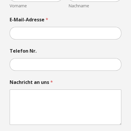
Vorname
Nachname
E-Mail-Adresse
*
N
Telefon Nr.
r
.
T
e
l
e
Nachricht an uns
*
f
o
n
N
a
m
e