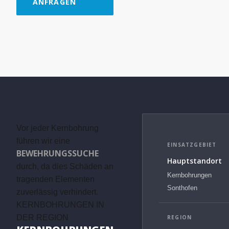
ANFRAGEN
Vor jeder Kernbohrung
führen wir eine
EINSATZGEBIET
BEWEHRUNGSSUCHE
Hauptstandort
durch, da dies Schäden an
Kernbohrungen
tragenden Elementen
Sonthofen
zuverlässig verhindert.
KERNBOHRUNGEN IN
DER REGION
REGION