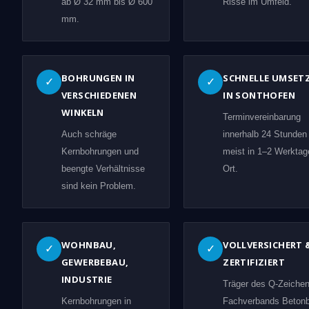
ab Ø 32 mm bis Ø 600
Risse im Umfeld.
mm.
BOHRUNGEN IN
SCHNELLE UMSET
✓
✓
VERSCHIEDENEN
IN SONTHOFEN
WINKELN
Terminvereinbarung
Auch schräge
innerhalb 24 Stunden
Kernbohrungen und
meist in 1–2 Werktag
beengte Verhältnisse
Ort.
sind kein Problem.
WOHNBAU,
VOLLVERSICHERT 
✓
✓
GEWERBEBAU,
ZERTIFIZIERT
INDUSTRIE
Träger des Q-Zeiche
Kernbohrungen in
Fachverbands Beton