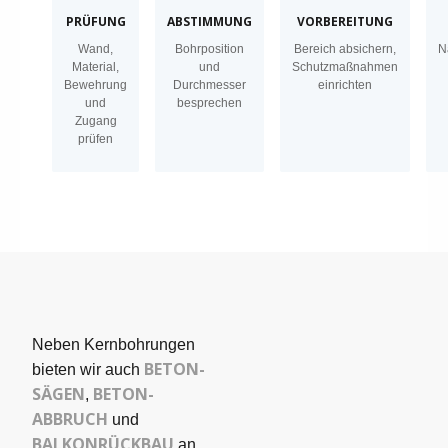
PRÜFUNG
ABSTIMMUNG
VORBEREITUNG
Wand,
Bohrposition
Bereich absichern,
N
Material,
und
Schutzmaßnahmen
Bewehrung
Durchmesser
einrichten
und
besprechen
Zugang
prüfen
Neben Kernbohrungen
BETON­
bieten wir auch
SÄGEN
BETON-
,
ABBRUCH
und
BALKONRÜCKBAU
an,