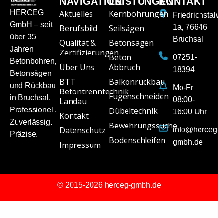
NAVIGATION
LEISTUNGEN
KONTAKT
HERCEG
Aktuelles
Kernbohrungen
Friedrichsta
GmbH – seit
Berufsbild
Seilsägen
1a, 76646
über 35
Bruchsal
Qualität &
Betonsägen
Jahren
Zertifizierungen
Beton
07251-
Betonbohren,
Über Uns
Abbruch
18394
Betonsägen
BTT
Balkonrückbau
und Rückbau
Mo-Fr
Betontrenntechnik
Fugenschneiden
in Bruchsal.
08:00-
Landau
Professionell.
Dübeltechnik
16:00 Uhr
Kontakt
Zuverlässig.
Bewehrungssuche
Datenschutz
info@herceg
Präzise.
Bodenschleifen
gmbh.de
Impressum
© 2015-2026 herceg-gmbh.de