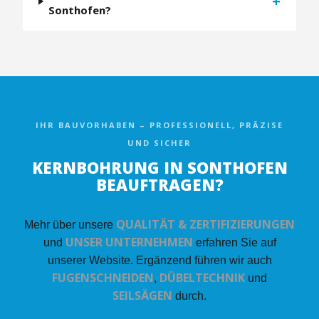
+
Sonthofen?
IHR BAUVORHABEN – PROFESSIONELL, PRÄZISE
UND SICHER
KERNBOHRUNG IN SONTHOFEN
BEAUFTRAGEN?
QUALITÄT & ZERTIFIZIERUNGEN
Mehr über unsere
UNSER UNTERNEHMEN
und
erfahren Sie auf
unserer Website. Ergänzend führen wir auch
FUGENSCHNEIDEN
DÜBELTECHNIK
,
und
SEILSÄGEN
durch.