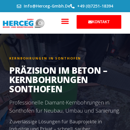
ZUM
Info@herceg-Gmbh.de
+49 (0)7251-18394
INHALT
SPRINGEN
KONTAKT
KERNBOHRUNGEN IN SONTHOFEN
PRÄZISION IM BETON –
KERNBOHRUNGEN
SONTHOFEN
Professionelle Diamant-Kernbohrungen in
Sonthofen für Neubau, Umbau und Sanierung.
Zuverlässige Lösungen für Bauprojekte in
Industrie und Privat – schnell, sauber,