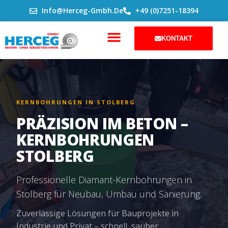
ZUM
Info@herceg-Gmbh.de
+49 (0)7251-18394
INHALT
SPRINGEN
KONTAKT
KERNBOHRUNGEN IN STOLBERG
PRÄZISION IM BETON –
KERNBOHRUNGEN
STOLBERG
Professionelle Diamant-Kernbohrungen in
Stolberg für Neubau, Umbau und Sanierung.
Zuverlässige Lösungen für Bauprojekte in
Industrie und Privat – schnell, sauber,