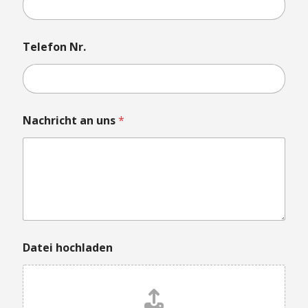
Telefon Nr.
D
Nachricht an uns
*
a
t
e
i
N
a
c
h
r
i
Datei hochladen
c
h
t
*