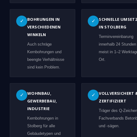
BOHRUNGEN IN
SCHNELLE UMSET
✓
✓
VERSCHIEDENEN
IN STOLBERG
WINKELN
Terminvereinbarung
Auch schräge
innerhalb 24 Stunden
Kernbohrungen und
meist in 1–2 Werktag
beengte Verhältnisse
Ort.
sind kein Problem.
WOHNBAU,
VOLLVERSICHERT 
✓
✓
GEWERBEBAU,
ZERTIFIZIERT
INDUSTRIE
Träger des Q-Zeiche
Kernbohrungen in
Fachverbands Beton
Stolberg für alle
und -sägen.
Gebäudetypen und