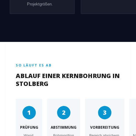
Projektgrößen.
SO LÄUFT ES AB
ABLAUF EINER KERNBOHRUNG IN
STOLBERG
1
2
3
PRÜFUNG
ABSTIMMUNG
VORBEREITUNG
Wand,
Bohrposition
Bereich absichern,
N