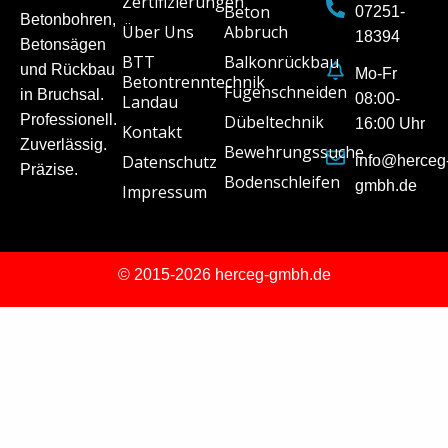
Zertifizierungen
Beton
07251-
Betonbohren,
Über Uns
Abbruch
18394
Betonsägen
BTT
Balkonrückbau
und Rückbau
Mo-Fr
Betontrenntechnik
Fugenschneiden
in Bruchsal.
08:00-
Landau
Professionell.
Dübeltechnik
16:00 Uhr
Kontakt
Zuverlässig.
Bewehrungssuche
Datenschutz
info@herceg
Präzise.
Bodenschleifen
gmbh.de
Impressum
© 2015-2026 herceg-gmbh.de