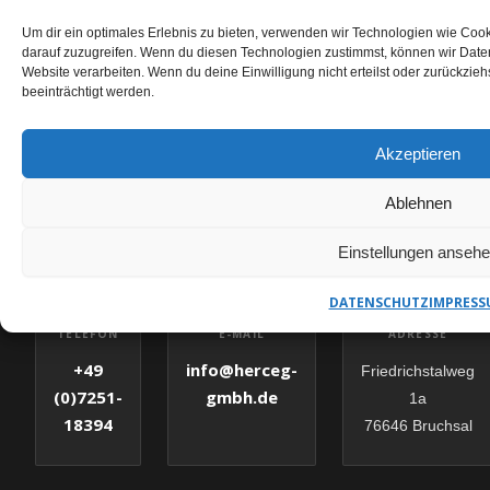
Um dir ein optimales Erlebnis zu bieten, verwenden wir Technologien wie Coo
darauf zuzugreifen. Wenn du diesen Technologien zustimmst, können wir Daten
Website verarbeiten. Wenn du deine Einwilligung nicht erteilst oder zurückzi
beeinträchtigt werden.
KERNBOHRUNGEN STOLBERG ANFRAGEN
Akzeptieren
HERCEG GMBH – IHR
ANSPRECHPARTNER
Ablehnen
Einstellungen anseh
✉
DATENSCHUTZ
IMPRESS
E-MAIL
TELEFON
ADRESSE
info@herceg-
+49
Friedrichstalweg
gmbh.de
(0)7251-
1a
18394
76646 Bruchsal