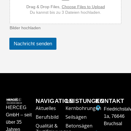
Drag & Drop Files,
Choose Files to Upload
Du kannst bis zu 3 Dateien hochladen.
Bilder hochladen
Nachricht senden
NAVIGATION
LEISTUNGEN
KONTAKT
HERCEG
Aktuelles
Kernbohrungen
Friedrichsta
GmbH – seit
Berufsbild
Seilsägen
1a, 76646
über 35
Bruchsal
Qualität &
Betonsägen
Jahren