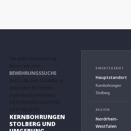
Vor jeder Kernbohrung
führen wir eine
EINSATZGEBIET
BEWEHRUNGSSUCHE
Hauptstandort
durch, da dies Schäden an
Kernbohrungen
tragenden Elementen
Stolberg
zuverlässig verhindert.
KERNBOHRUNGEN IN
DER REGION
REGION
KERNBOHRUNGEN
Nordrhein-
STOLBERG UND
Westfalen
UMGEBUNG