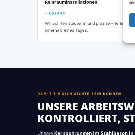
Reinrauminstallationen.
kön
✓ LÖSUNG
Wir bohrten staubarm und präzise – fertig
innerhalb eines Tages.
DAMIT SIE SICH SICHER SEIN KÖNNEN!
UNSERE ARBEITSWE
KONTROLLIERT, 
Kernbohrungen im Stahlbeton in
Unsere