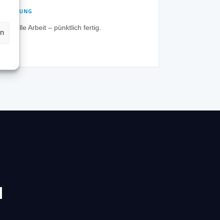
✓ LÖSUNG
Schnelle Arbeit – pünktlich fertig.
en
N