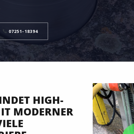
n
07251-18394
INDET HIGH-
MIT MODERNER
IELE