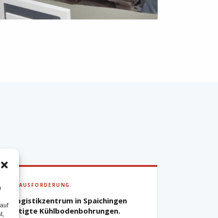
▶ HERAUSFORDERUNG
m
Ein Logistikzentrum in Spaichingen
 auf
benötigte Kühlbodenbohrungen.
t,