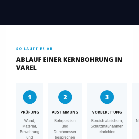
SO LÄUFT ES AB
ABLAUF EINER KERNBOHRUNG IN
VAREL
1
2
3
PRÜFUNG
ABSTIMMUNG
VORBEREITUNG
Wand,
Bohrposition
Bereich absichern,
N
Material,
und
Schutzmaßnahmen
Bewehrung
Durchmesser
einrichten
und
besprechen