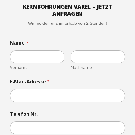
KERNBOHRUNGEN VAREL – JETZT
ANFRAGEN
Wir melden uns innerhalb von 2 Stunden!
Name
*
Vorname
Nachname
E-Mail-Adresse
*
h
Telefon Nr.
o
c
h
l