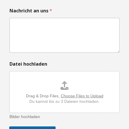
a
d
Nachricht an uns
*
e
n
u
n
s
N
a
c
h
r
Datei hochladen
i
c
h
t
Drag & Drop Files,
Choose Files to Upload
Du kannst bis zu 3 Dateien hochladen.
Bilder hochladen