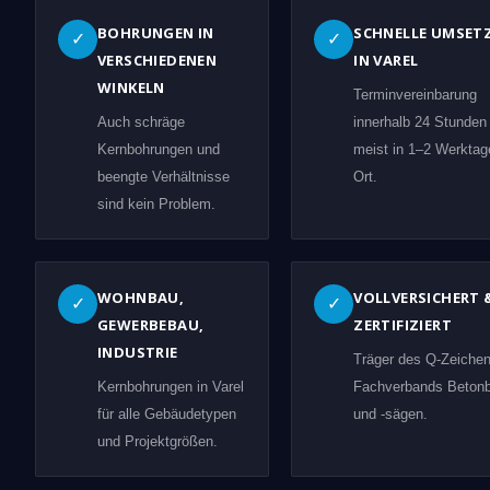
BOHRUNGEN IN
SCHNELLE UMSET
✓
✓
VERSCHIEDENEN
IN VAREL
WINKELN
Terminvereinbarung
Auch schräge
innerhalb 24 Stunden
Kernbohrungen und
meist in 1–2 Werktag
beengte Verhältnisse
Ort.
sind kein Problem.
WOHNBAU,
VOLLVERSICHERT 
✓
✓
GEWERBEBAU,
ZERTIFIZIERT
INDUSTRIE
Träger des Q-Zeiche
Kernbohrungen in Varel
Fachverbands Beton
für alle Gebäudetypen
und -sägen.
und Projektgrößen.