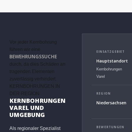
Vor jeder Kernbohrung
führen wir eine
EINSATZGEBIET
BEWEHRUNGSSUCHE
Hauptstandort
durch, da dies Schäden an
Kernbohrungen
tragenden Elementen
Varel
zuverlässig verhindert.
KERNBOHRUNGEN IN
DER REGION
REGION
KERNBOHRUNGEN
Niedersachsen
VAREL UND
UMGEBUNG
BEWERTUNGEN
Als regionaler Spezialist