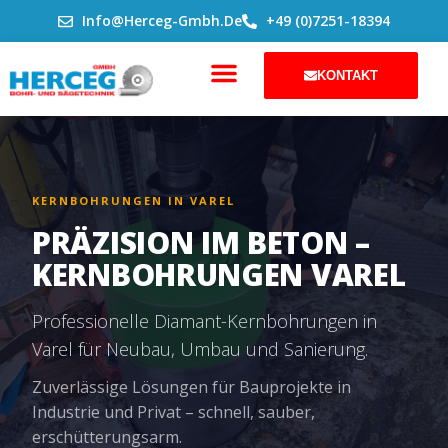
ZUM
Info@herceg-Gmbh.de
+49 (0)7251-18394
INHALT
SPRINGEN
KONTAKT
KERNBOHRUNGEN IN VAREL
PRÄZISION IM BETON –
KERNBOHRUNGEN VAREL
Professionelle Diamant-Kernbohrungen in
Varel für Neubau, Umbau und Sanierung.
Zuverlässige Lösungen für Bauprojekte in
Industrie und Privat – schnell, sauber,
erschütterungsarm.