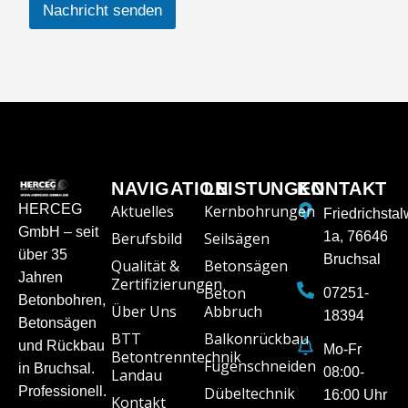
Nachricht senden
NAVIGATION
LEISTUNGEN
KONTAKT
HERCEG
Aktuelles
Kernbohrungen
Friedrichsta
GmbH – seit
Berufsbild
Seilsägen
1a, 76646
über 35
Bruchsal
Qualität &
Betonsägen
Jahren
Zertifizierungen
Beton
07251-
Betonbohren,
Über Uns
Abbruch
18394
Betonsägen
BTT
Balkonrückbau
und Rückbau
Mo-Fr
Betontrenntechnik
Fugenschneiden
in Bruchsal.
08:00-
Landau
Professionell.
Dübeltechnik
16:00 Uhr
Kontakt