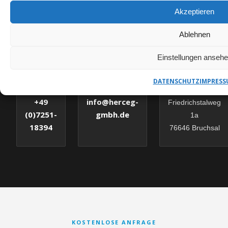
HERCEG GMBH – IHR
Akzeptieren
ANSPRECHPARTNER
Ablehnen
Einstellungen anseh
✉
DATENSCHUTZ
IMPRESS
E-MAIL
TELEFON
ADRESSE
info@herceg-
+49
Friedrichstalweg
gmbh.de
(0)7251-
1a
18394
76646 Bruchsal
KOSTENLOSE ANFRAGE