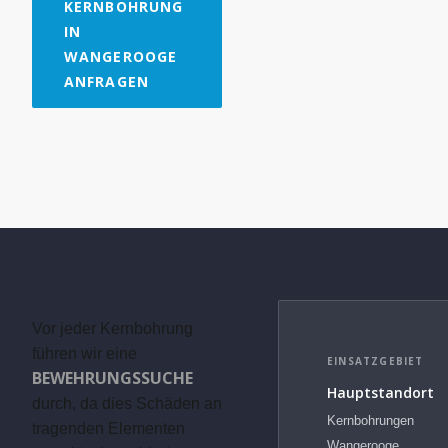
KERNBOHRUNG
IN
WANGEROOGE
ANFRAGEN
Vor jeder Kernbohrung
führen wir eine
EINSATZGEBIET
BEWEHRUNGSSUCHE
Hauptstandort
durch, da dies Schäden an
Kernbohrungen
tragenden Elementen
Wangerooge