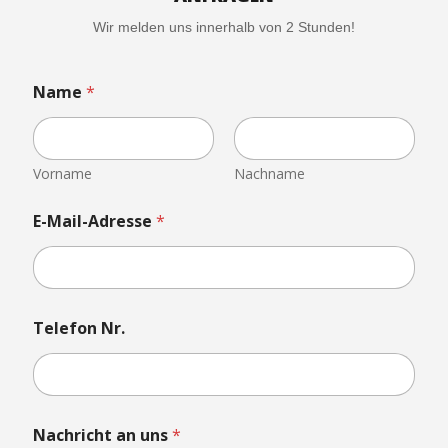
Wir melden uns innerhalb von 2 Stunden!
N
Name
*
a
c
h
r
i
Vorname
Nachname
c
h
E-Mail-Adresse
*
t
N
a
c
h
r
Telefon Nr.
i
c
h
t
a
Nachricht an uns
*
n