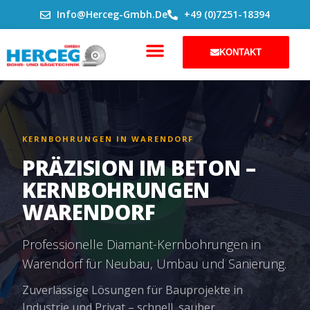
ZUM
Info@herceg-Gmbh.de
+49 (0)7251-18394
INHALT
SPRINGEN
KONTAKT
KERNBOHRUNGEN IN WARENDORF
PRÄZISION IM BETON –
KERNBOHRUNGEN
WARENDORF
Professionelle Diamant-Kernbohrungen in
Warendorf für Neubau, Umbau und Sanierung.
Zuverlässige Lösungen für Bauprojekte in
Industrie und Privat – schnell, sauber,