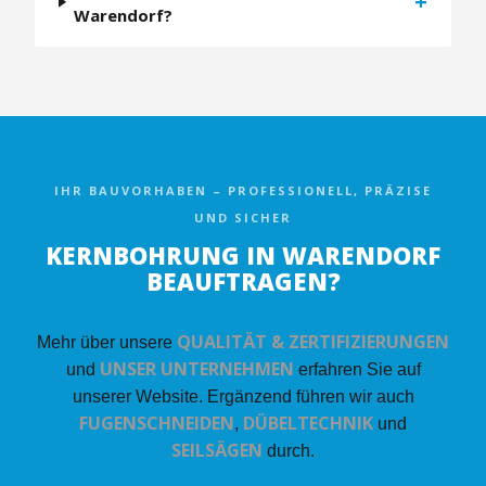
+
Warendorf?
IHR BAUVORHABEN – PROFESSIONELL, PRÄZISE
UND SICHER
KERNBOHRUNG IN WARENDORF
BEAUFTRAGEN?
QUALITÄT & ZERTIFIZIERUNGEN
Mehr über unsere
UNSER UNTERNEHMEN
und
erfahren Sie auf
unserer Website. Ergänzend führen wir auch
FUGENSCHNEIDEN
DÜBELTECHNIK
,
und
SEILSÄGEN
durch.