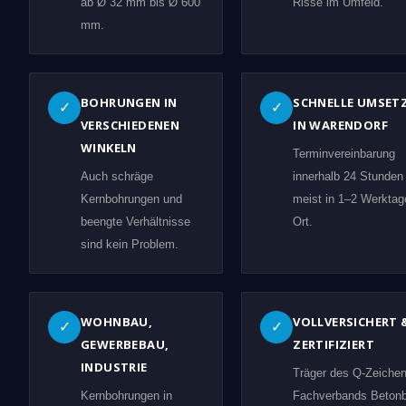
ab Ø 32 mm bis Ø 600
Risse im Umfeld.
mm.
BOHRUNGEN IN
SCHNELLE UMSET
✓
✓
VERSCHIEDENEN
IN WARENDORF
WINKELN
Terminvereinbarung
Auch schräge
innerhalb 24 Stunden
Kernbohrungen und
meist in 1–2 Werktag
beengte Verhältnisse
Ort.
sind kein Problem.
WOHNBAU,
VOLLVERSICHERT 
✓
✓
GEWERBEBAU,
ZERTIFIZIERT
INDUSTRIE
Träger des Q-Zeiche
Kernbohrungen in
Fachverbands Beton