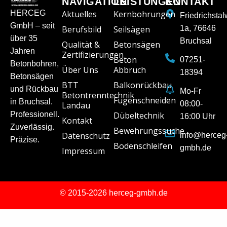
NAVIGATION
LEISTUNGEN
KONTAKT
HERCEG
Aktuelles
Kernbohrungen
Friedrichsta
GmbH – seit
Berufsbild
Seilsägen
1a, 76646
über 35
Bruchsal
Qualität &
Betonsägen
Jahren
Zertifizierungen
Beton
07251-
Betonbohren,
Über Uns
Abbruch
18394
Betonsägen
BTT
Balkonrückbau
und Rückbau
Mo-Fr
Betontrenntechnik
Fugenschneiden
in Bruchsal.
08:00-
Landau
Professionell.
Dübeltechnik
16:00 Uhr
Kontakt
Zuverlässig.
Bewehrungssuche
Datenschutz
info@herceg
Präzise.
Bodenschleifen
gmbh.de
Impressum
© 2015-2026 herceg-gmbh.de