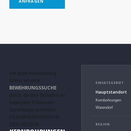
ANFRAGEN
Vor jeder Kernbohrung
führen wir eine
EINSATZGEBIET
BEWEHRUNGSSUCHE
Hauptstandort
durch, da dies Schäden an
Kernbohrungen
tragenden Elementen
Warendorf
zuverlässig verhindert.
KERNBOHRUNGEN IN
DER REGION
REGION