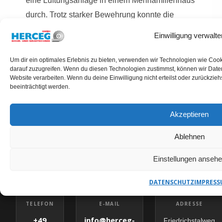
eine Lüftungsanlage in einem Mehrfamilienhaus
durch. Trotz starker Bewehrung konnte die
Bohrung präzise und ohne Folgeschäden
Einwilligung verwalte
umgesetzt werden.
Um dir ein optimales Erlebnis zu bieten, verwenden wir Technologien wie Coo
darauf zuzugreifen. Wenn du diesen Technologien zustimmst, können wir Daten
Website verarbeiten. Wenn du deine Einwilligung nicht erteilst oder zurückzi
beeinträchtigt werden.
Akzeptieren
KERNBOHRUNGEN WARENDORF ANFRAGEN
HERCEG GMBH – IHR
Ablehnen
ANSPRECHPARTNER
Einstellungen anseh
DATENSCHUTZ
IMPRESS
✉
E-MAIL
TELEFON
ADRESSE
info@herceg-
+49
Friedrichstalweg