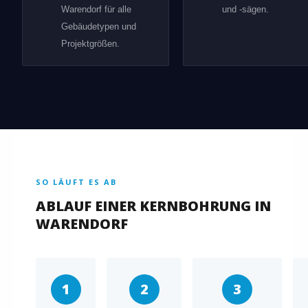
Warendorf für alle
und -sägen.
Gebäudetypen und
Projektgrößen.
SO LÄUFT ES AB
ABLAUF EINER KERNBOHRUNG IN
WARENDORF
1
2
3