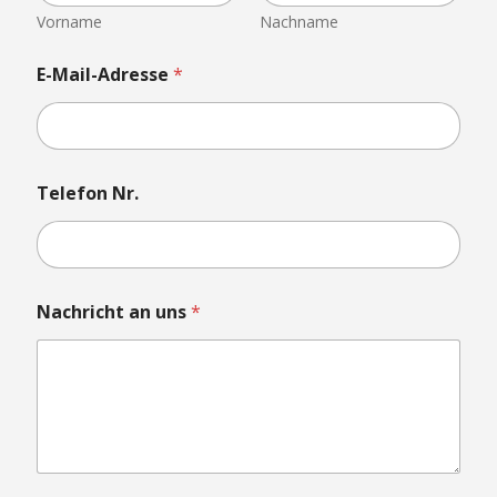
a
Vorname
Nachname
d
e
E-Mail-Adresse
*
n
D
a
t
e
i
Telefon Nr.
u
n
s
Nachricht an uns
*