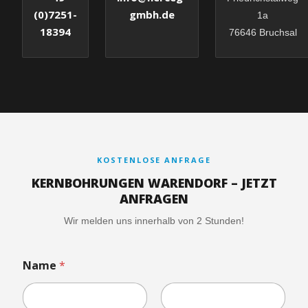
gmbh.de
(0)7251-
1a
18394
76646 Bruchsal
KOSTENLOSE ANFRAGE
KERNBOHRUNGEN WARENDORF – JETZT
ANFRAGEN
Wir melden uns innerhalb von 2 Stunden!
h
Name
*
o
c
h
l