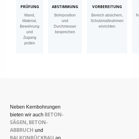
PRÜFUNG
ABSTIMMUNG
VORBEREITUNG
Wand,
Bohrposition
Bereich absichern,
N
Material,
und
Schutzmaßnahmen
Bewehrung
Durchmesser
einrichten
und
besprechen
Zugang
prüfen
Neben Kernbohrungen
BETON­
bieten wir auch
SÄGEN
BETON-
,
ABBRUCH
und
BALKONRÜCKBAU
an,