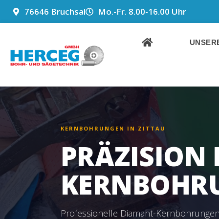
ZUM
76646 Bruchsal
Mo.-Fr. 8.00-16.00 Uhr
INHALT
SPRINGEN
UNSERE
KERNBOHRUNGEN IN ZITTAU
PRÄZISION 
KERNBOHRU
Professionelle Diamant-Kernbohrungen