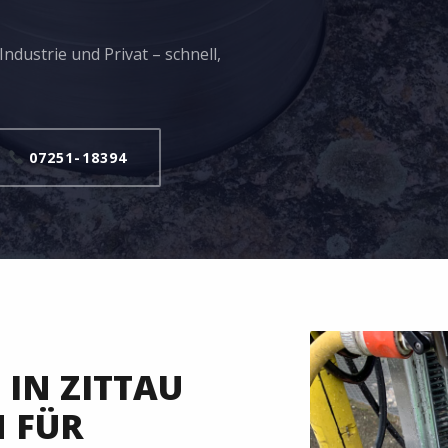
ndustrie und Privat – schnell,
07251-18394
IN ZITTAU
N FÜR