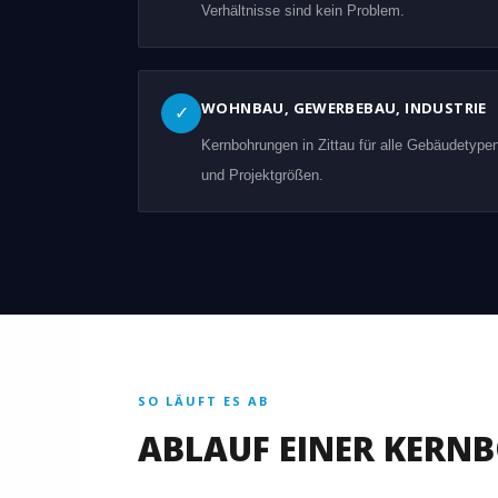
Verhältnisse sind kein Problem.
WOHNBAU, GEWERBEBAU, INDUSTRIE
✓
Kernbohrungen in Zittau für alle Gebäudetype
und Projektgrößen.
SO LÄUFT ES AB
ABLAUF EINER KERN