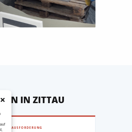
EN IN ZITTAU
m
 auf
▶ HERAUSFORDERUNG
t,