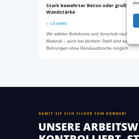
kön
Stark bewehrter Beton oder große
Wandstärke
✓ LÖSUNG
Wir wählen Bohrkrone und Vorschub nach
Material – auch bei dichtem Stahl sind saubere
Bohrungen ohne Randausbrüche möglich.
DAMIT SIE SICH SICHER SEIN KÖNNEN!
UNSERE ARBEITSWE
KONTROLLIERT, 