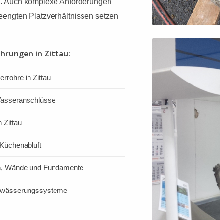
en. Auch komplexe Anforderungen
eengten Platzverhältnissen setzen
hrungen in Zittau:
errohre in Zittau
 Wasseranschlüsse
 Zittau
Küchenabluft
en, Wände und Fundamente
ntwässerungssysteme