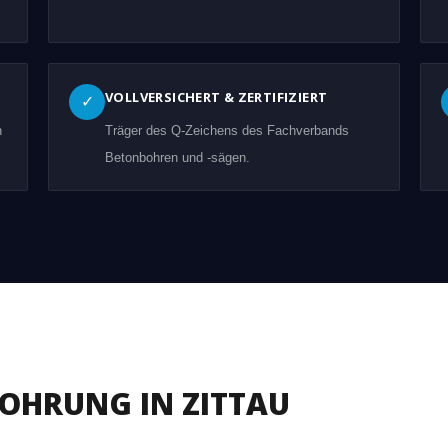
VOLLVERSICHERT & ZERTIFIZIERT
✓
n
Träger des Q-Zeichens des Fachverbands
Betonbohren und -sägen.
BOHRUNG IN ZITTAU