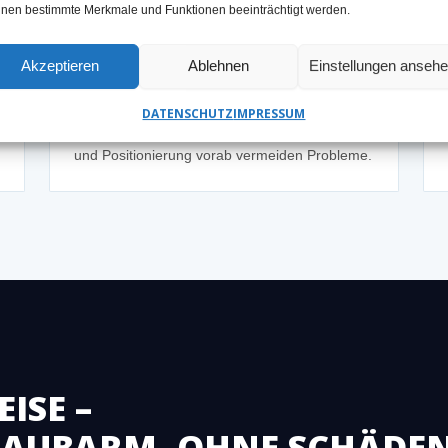
nen bestimmte Merkmale und Funktionen beeinträchtigt werden.
Wenig Platz im Technik- oder
Kellerraum
Akzeptieren
Ablehnen
Einstellungen anseh
✓ LÖSUNG
Kompakte Geräte ermöglichen Bohrungen
DATENSCHUTZ
IMPRESSUM
auch bei begrenztem Arbeitsraum – Planung
und Positionierung vorab vermeiden Probleme.
ISE –
STAUBARM, OHNE SCHÄDE